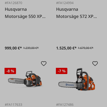
#FA126870
#FA124994
Husqvarna
Husqvarna
Motorsäge 550 XPG
Motorsäge 572 XP
Mark II 38 cm
50 cm
999,00 €*
1.525,00 €*
1.239,00 €*
1.679,00 €*
-8 %
-7 %
#FA117633
#FA127486