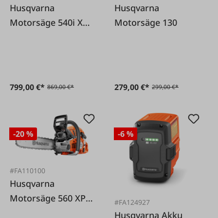
Husqvarna
Husqvarna
Motorsäge 540i XP
Motorsäge 130
Akku
799,00 €*
279,00 €*
869,00 €*
299,00 €*
-20 %
-6 %
#FA110100
Husqvarna
Motorsäge 560 XPG
#FA124927
Mark II 45 cm
Husqvarna Akku