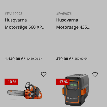
#FA110098
#FA69676
Husqvarna
Husqvarna
Motorsäge 560 XP
Motorsäge 435
Mark II 45cm
Mark II 38 cm
1.149,00 €*
479,00 €*
1.439,00 €*
550,00 €*
-10 %
-17 %