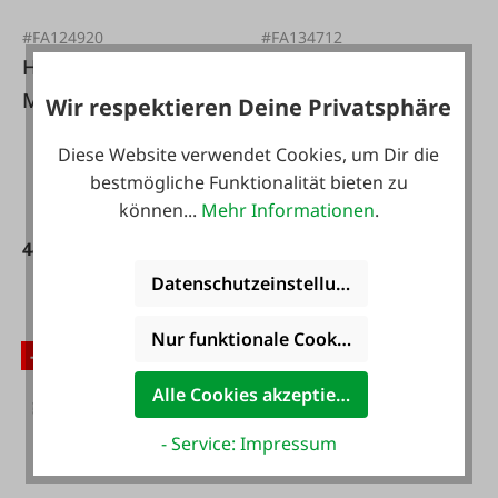
#FA124920
#FA134712
Husqvarna
Husqvarna Akku 40-
Motorsäge 435i
B330X 36V
Wir respektieren Deine Privatsphäre
Akku lose
Diese Website verwendet Cookies, um Dir die
bestmögliche Funktionalität bieten zu
können...
Mehr Informationen
.
449,00 €*
409,00 €*
499,00 €*
490,00 €*
Datenschutzeinstellungen
Nur funktionale Cookies akzeptieren
-19 %
-9 %
Alle Cookies akzeptieren
- Service: Impressum