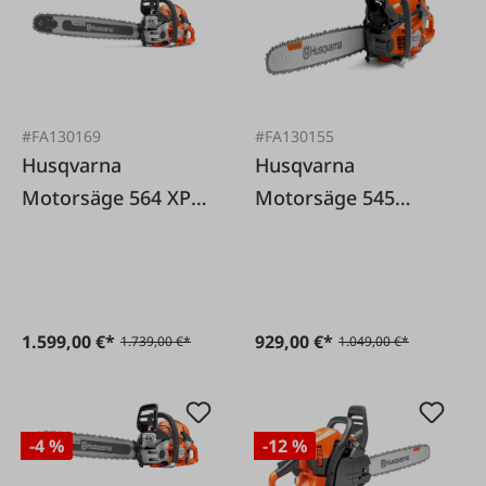
#FA130169
#FA130155
Husqvarna
Husqvarna
Motorsäge 564 XP
Motorsäge 545
50 cm
Mark II 45 cm
1.599,00 €*
929,00 €*
1.739,00 €*
1.049,00 €*
-4 %
-12 %