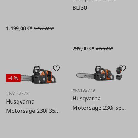
BLi30
1.199,00 €*
1.499,00 €*
299,00 €*
319,00 €*
-4 %
#FA132779
#FA132273
Husqvarna
Husqvarna
Motorsäge 230i Set
Motorsäge 230i 35
35 cm
cm Akku lose