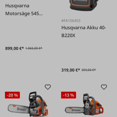
Husqvarna
Motorsäge 545
#FA106453
Mark II 38 cm
Husqvarna Akku 40-
B220X
899,00 €*
1.065,00 €*
319,00 €*
359,00 €*
-20 %
-13 %