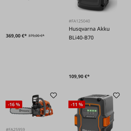
cm Akku lose
#FA125040
Husqvarna Akku
369,00 €*
379,00 €*
BLi40-B70
109,90 €*
-16 %
-11 %
#FA25959