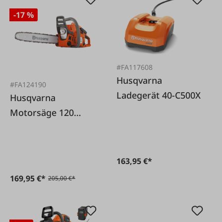
-17 %
#FA117608
Husqvarna
#FA124190
Ladegerät 40-C500X
Husqvarna
Motorsäge 120
Mark II
163,95 €*
169,95 €*
205,00 €*