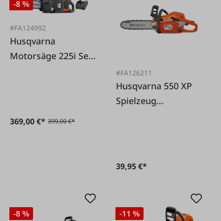
-8 %
#FA124992
Husqvarna
Motorsäge 225i Set
35 cm
#FA126211
Husqvarna 550 XP
Spielzeug
Kettensäge
369,00 €*
399,00 €*
39,95 €*
-8 %
-11 %