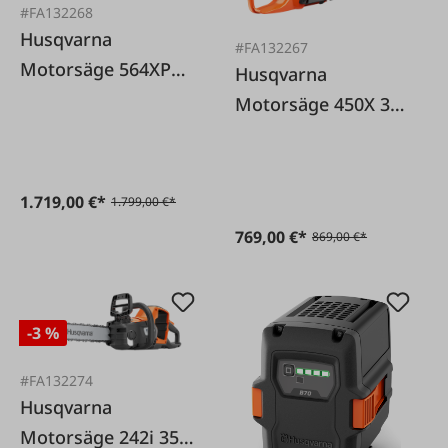
#FA132268
Husqvarna
#FA132267
Motorsäge 564XPG
Husqvarna
20"
Motorsäge 450X 38
cm 325" 1,3 mm
1.719,00 €*
1.799,00 €*
769,00 €*
869,00 €*
-3 %
#FA132274
Husqvarna
Motorsäge 242i 35