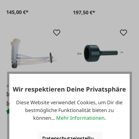
145,00 €*
197,50 €*
#FA9115
#FA30333
Wir respektieren Deine Privatsphäre
Interpuls Melkzeug
Spühlbecher
Diese Website verwendet Cookies, um Dir die
Interpuls Classic
bestmögliche Funktionalität bieten zu
ITP205
können...
Mehr Informationen
.
Datenschutzeinstellungen