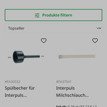
Produkte filtern
#FA30332
#FA37541
Spülbecher für
Interpuls
Interpuls
Milchschlauch
Ziegenmelkzeug
Silicon ITP205
Inhalt:
0.23 m
(32,17 € / 1