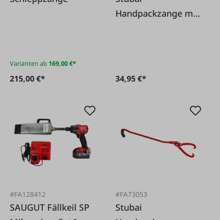
Handpackzange mit
90° Griff
Varianten ab
169,00 €*
215,00 €*
34,95 €*
#FA128412
#FA73053
SAUGUT Fällkeil SP
Stubai