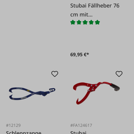
Stubai Fällheber 76
cm mit
Wendehaken
69,95 €*
#12129
#FA124617
Schleppzange
Stubai