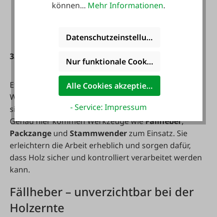
können...
Mehr Informationen
.
Komponenten Griff
1.249,00 €*
Datenschutzeinstellungen
33,95 €*
Nur funktionale Cookies akzeptieren
Effiziente Waldarbeit beginnt mit dem richtigen
Alle Cookies akzeptieren
Werkzeug. Bei der Holzernte müssen Baumstämme
- Service: Impressum
sicher bewegt, gedreht und positioniert werden.
Genau hier kommen Werkzeuge wie
Fällheber
,
Packzange
und
Stammwender
zum Einsatz. Sie
erleichtern die Arbeit erheblich und sorgen dafür,
dass Holz sicher und kontrolliert verarbeitet werden
kann.
Fällheber – unverzichtbar bei der
Holzernte