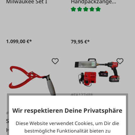
Milwaukee Set I
Handpackzange
lang
1.099,00 €*
79,95 €*
#FA127488
SAUGUT Fällkeil SP
Wir respektieren Deine Privatsphäre
Milwaukee Set II
#FA124616
Stubai
Diese Website verwendet Cookies, um Dir die
Handpackzange 2-
bestmögliche Funktionalität bieten zu