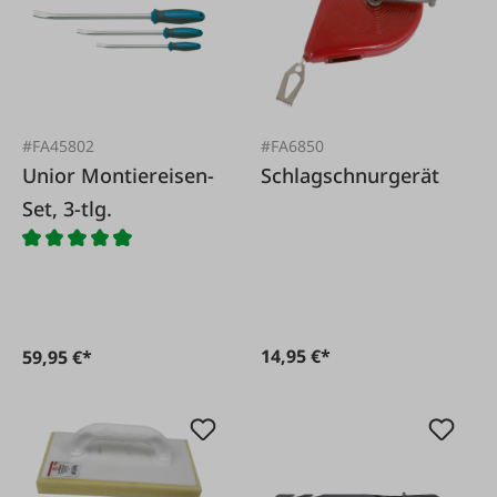
#FA45802
#FA6850
Unior Montiereisen-
Schlagschnurgerät
Set, 3-tlg.
14,95 €*
59,95 €*