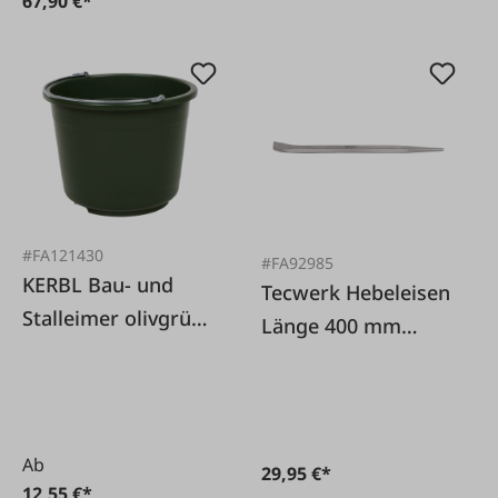
67,90 €*
#FA121430
#FA92985
KERBL Bau- und
Tecwerk Hebeleisen
Stalleimer olivgrün
Länge 400 mm
20 L hochstabil
Länge, vernickelt
Ab
29,95 €*
12,55 €*