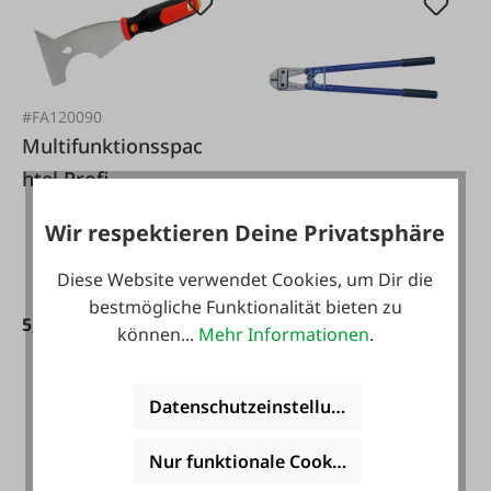
#FA120090
Multifunktionsspac
htel Profi
#42928
HM MÜLLNER
Wir respektieren Deine Privatsphäre
Bolzenschneider
Diese Website verwendet Cookies, um Dir die
Profi
bestmögliche Funktionalität bieten zu
5,99 €*
können...
Mehr Informationen
.
Varianten ab
69,95 €*
69,95 €*
Datenschutzeinstellungen
Nur funktionale Cookies akzeptieren