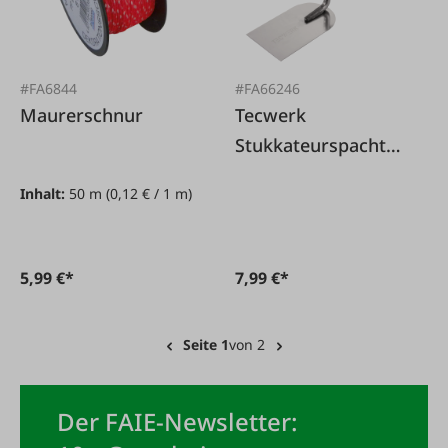
#FA6844
#FA66246
Maurerschnur
Tecwerk
Stukkateurspachtel
60 mm
Inhalt:
50 m
(0,12 € / 1 m)
5,99 €*
7,99 €*
Seite 1
von 2
Der FAIE-Newsletter: