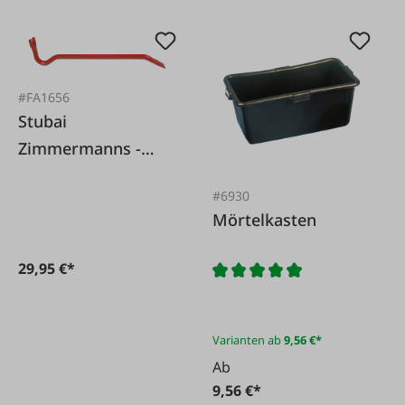
#FA1656
Stubai
Zimmermanns -
Nageleisen 800 mm
#6930
Mörtelkasten
29,95 €*
Varianten ab
9,56 €*
Ab
9,56 €*