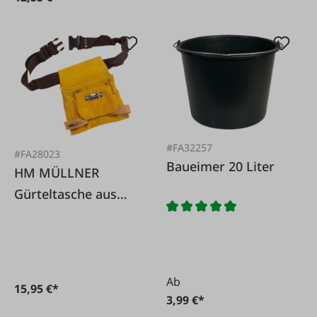
#FA32257
#FA28023
Baueimer 20 Liter
HM MÜLLNER
Gürteltasche aus
Rindspaltleder
Ab
15,95 €*
3,99 €*