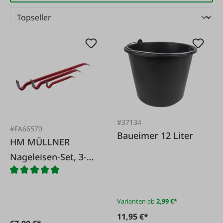
#37134
#FA66570
Baueimer 12 Liter
HM MÜLLNER
Nageleisen-Set, 3-
tlg.
Varianten ab
2,99 €*
11,95 €*