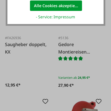
Alle Cookies akzeptieren
- Service: Impressum
#FA26936
#5136
Saugheber doppelt,
Gedore
KX
Montiereisen
(Reifenheber)
Varianten ab
24,95 €*
12,95 €*
27,90 €*