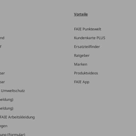
Vorteile
FAIE Punktewelt
and
Kundenkarte PLUS
f
Ersatzteilfinder
Ratgeber
Marken
bar
Produktvideos
bar
FAIE App
& Umweltschutz
meldung)
meldung)
FAIE Arbeitskleidung
ungen
ung (Formular)