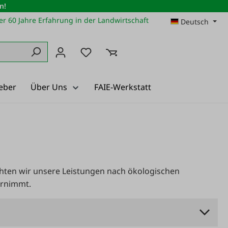
n!
r 60 Jahre Erfahrung in der Landwirtschaft
Deutsch
Du hast 0 Produkte auf dem Merkz
eber
Über Uns
FAIE-Werkstatt
hten wir unsere Leistungen nach ökologischen
ernimmt.