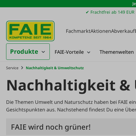
J
m Hauptinhalt springen
Zur Suche springen
Zur Hauptnavigation springen
✔ Frachtfrei ab 149 EUR
Fachmarkt
Aktionen
Abverkauf
Produkte
FAIE-Vorteile
Themenwelten
Service
Nachhaltigkeit & Umweltschutz
Nachhaltigkeit &
Die Themen Umwelt und Naturschutz haben bei FAIE ein
Gesichtspunkten aus. Nachstehend findest Du eine Über
FAIE wird noch grüner!