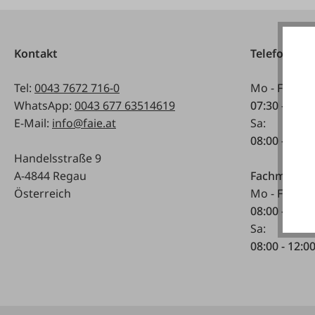
Kontakt
Telefonisch
Tel:
0043 7672 716-0
Mo - Fr:
WhatsApp:
0043 677 63514619
07:30 - 17.0
E-Mail:
info@faie.at
Sa:
08:00 - 12:0
Handelsstraße 9
A-4844 Regau
Fachmarkt
Österreich
Mo - Fr:
08:00 - 17:0
Sa:
08:00 - 12:0