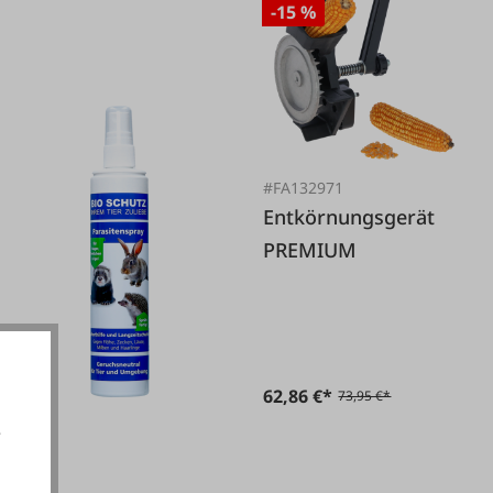
-15 %
#FA132971
Entkörnungsgerät
PREMIUM
62,86 €*
73,95 €*
e