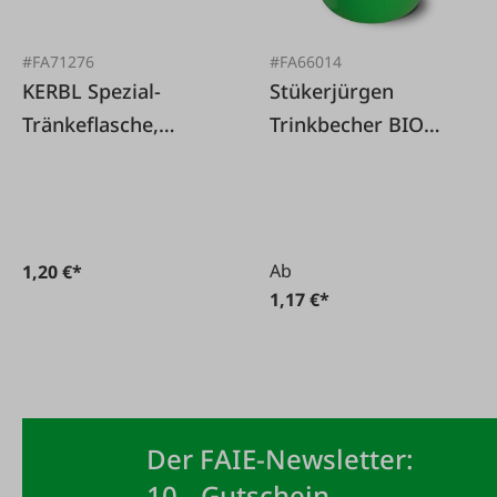
#FA71276
#FA66014
KERBL Spezial-
Stükerjürgen
Tränkeflasche,
Trinkbecher BIO
Kunststoffknie zu
LINIE
Ventil
Ab
1,20 €*
1,17 €*
Der FAIE-Newsletter:
10,- Gutschein