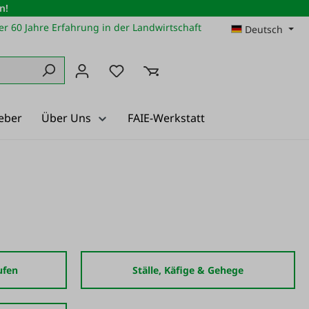
n!
r 60 Jahre Erfahrung in der Landwirtschaft
Deutsch
Du hast 0 Produkte auf dem Merkz
eber
Über Uns
FAIE-Werkstatt
ufen
Ställe, Käfige & Gehege