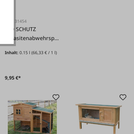
akzeptieren
#FA131454
BIO SCHUTZ
Parasitenabwehrspr
ay für Nager, Igel
Inhalt:
0.15 l
(66,33 € / 1 l)
und Frettchen
9,95 €*