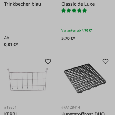
Trinkbecher blau
Classic de Luxe
Varianten ab
4,70 €*
Ab
5,70 €*
0,81 €*
#19851
#FA128414
KERBL
Kunststoffrost DUO