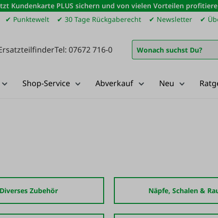
etzt Kundenkarte PLUS sichern und von vielen Vorteilen profitiere
✔ Punktewelt
✔ 30 Tage Rückgaberecht
✔ Newsletter
✔ Übe
Ersatzteilfinder
Tel: 07672 716-0
Shop-Service
Abverkauf
Neu
Ratg
Diverses Zubehör
Näpfe, Schalen & Ra