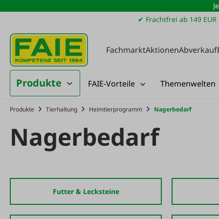
J
m Hauptinhalt springen
Zur Suche springen
Zur Hauptnavigation springen
✔ Frachtfrei ab 149 EUR
Fachmarkt
Aktionen
Abverkauf
Produkte
FAIE-Vorteile
Themenwelten
Produkte
Tierhaltung
Heimtierprogramm
Nagerbedarf
Nagerbedarf
Futter & Lecksteine