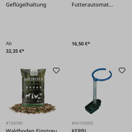
Geflügelhaltung
Futterautomat
verzinkt
Ab
16,50 €*
32,35 €*
#134740
#FA103003
Waldboden Einstreu
KERBL