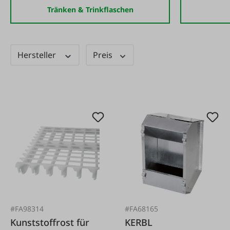
Tränken & Trinkflaschen
Hersteller
Preis
#FA98314
#FA68165
Kunststoffrost für
KERBL