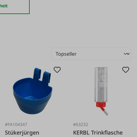
heit
#FA104347
#63232
Stükerjürgen
KERBL Trinkflasche