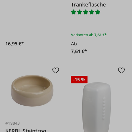
Tränkeflasche
Varianten ab
7,61 €*
16,95 €*
Ab
7,61 €*
-15 %
#19843
KERBL Steintrog