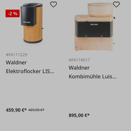
-2 %
#FA111229
#FA118617
Waldner
Waldner
Elektroflocker LISA
Kombimühle Luis
Lärche
Zirbe
459,90 €*
469,90 €*
895,00 €*