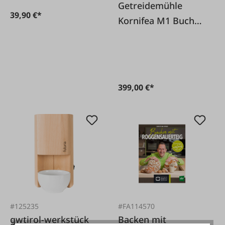
Getreidemühle
39,90 €*
Kornifea M1 Buche
400 Watt
399,00 €*
#125235
#FA114570
gwtirol-werkstück
Backen mit