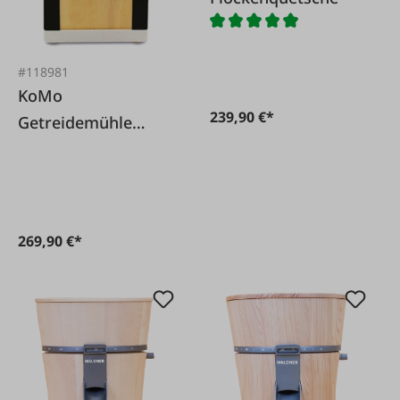
#118981
KoMo
239,90 €*
Getreidemühle
KOMOMIO 360 Watt
269,90 €*