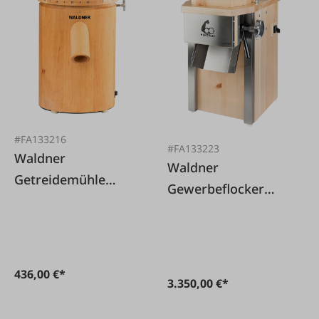
#FA133216
#FA133223
Waldner
Waldner
Getreidemühle
Gewerbeflocker
Single Erle
Herculez Zirbe
436,00 €*
3.350,00 €*