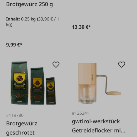
Brotgewürz 250 g
Inhalt:
0.25 kg
(39,96 € / 1
kg)
13,30 €*
9,99 €*
#125241
#119780
gwtirol-werkstück
Brotgewürz
Getreideflocker mit
geschrotet