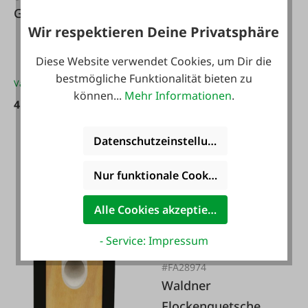
Getreideflocker
Roggensauerteig
Wir respektieren Deine Privatsphäre
Futuria E1
vom Ofner
Diese Website verwendet Cookies, um Dir die
bestmögliche Funktionalität bieten zu
Varianten ab
419,90 €*
können...
Mehr Informationen
.
419,90 €*
30,00 €*
Datenschutzeinstellungen
Nur funktionale Cookies akzeptieren
Alle Cookies akzeptieren
- Service: Impressum
#FA28974
Waldner
Flockenquetsche