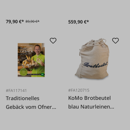
79,90 €*
559,90 €*
89,90 €*
#FA120715
#FA117141
KoMo Brotbeutel
Traditionelles
blau Naturleinen
Gebäck vom Ofner
35x42cm
auf dreierlei Art