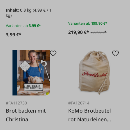
Kurbel M1
Inhalt:
0.8 kg
(4,99 € / 1
kg)
Varianten ab
199,90 €*
Varianten ab
3,99 €*
219,90 €*
239,90 €*
3,99 €*
#FA112730
#FA120714
Brot backen mit
KoMo Brotbeutel
Christina
rot Naturleinen
35x42cm