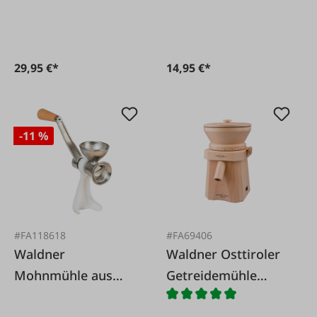
29,95 €*
14,95 €*
-11 %
#FA118618
#FA69406
Waldner
Waldner Osttiroler
Mohnmühle aus
Getreidemühle
Metall
SILENCE - BUCHE