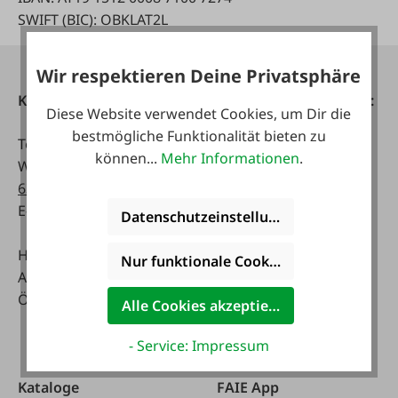
SWIFT (BIC): OBKLAT2L
Wir respektieren Deine Privatsphäre
Kontakt
Telefonisch erreichbar:
Diese Website verwendet Cookies, um Dir die
bestmögliche Funktionalität bieten zu
Tel:
0043 7672 716-0
Mo - Fr:
können...
Mehr Informationen
.
WhatsApp:
0043 677
07:30 - 17.00 Uhr
63514619
Sa:
E-Mail:
info@faie.at
08:00 - 12:00 Uhr
Datenschutzeinstellungen
Handelsstraße 9
Fachmarkt
Nur funktionale Cookies akzeptieren
A-4844 Regau
Mo - Fr:
Österreich
08:00 - 17:00 Uhr
Alle Cookies akzeptieren
Sa:
08:00 - 12:00 Uhr
- Service: Impressum
Kataloge
FAIE App