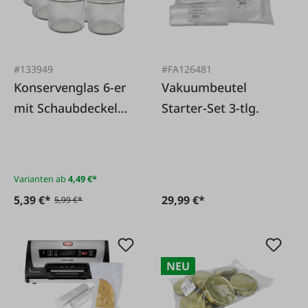
#133949
#FA126481
Konservenglas 6-er
Vakuumbeutel
mit Schaubdeckel
Starter-Set 3-tlg.
silber deep
Varianten ab
4,49 €*
5,39 €*
29,99 €*
5,99 €*
NEU