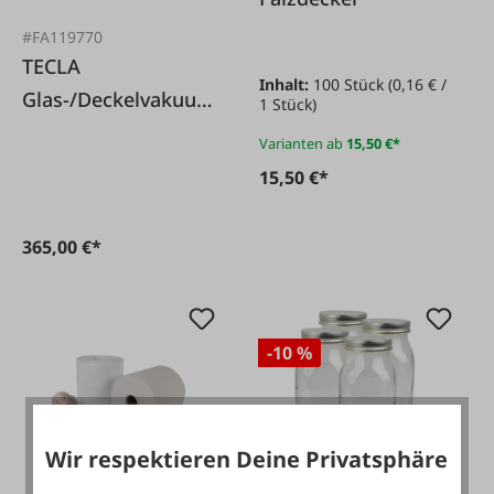
#FA119770
TECLA
Inhalt:
100 Stück
(0,16 € /
Glas-/Deckelvakuum
1 Stück)
ierer LID
Varianten ab
15,50 €*
15,50 €*
365,00 €*
-10 %
Wir respektieren Deine Privatsphäre