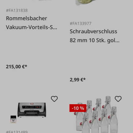
#FA131838
Rommelsbacher
#FA133977
Vakuum-Vorteils-Set
Schraubverschluss
VAC585 Zoll
82 mm 10 Stk. gold
Wabe TO82 deep
215,00 €*
2,99 €*
-10 %
#FA131489