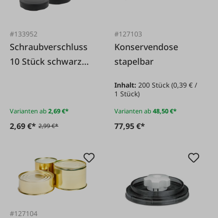
#133952
#127103
Schraubverschluss
Konservendose
10 Stück schwarz
stapelbar
deep
Inhalt:
200 Stück
(0,39 € /
1 Stück)
Varianten ab
2,69 €*
Varianten ab
48,50 €*
2,69 €*
77,95 €*
2,99 €*
#127104