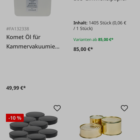
Inhalt:
1405 Stück
(0,06 €
/ 1 Stück)
#FA132338
Komet Öl für
Varianten ab
85,00 €*
Kammervakuumiere
85,00 €*
r 1 l
49,99 €*
-10 %