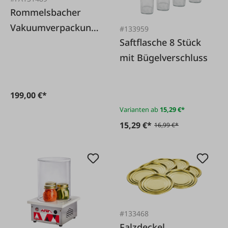
Rommelsbacher
Vakuumverpackung
#133959
Saftflasche 8 Stück
smaschine VAC 585
mit Bügelverschluss
199,00 €*
Varianten ab
15,29 €*
15,29 €*
16,99 €*
#133468
Falzdeckel