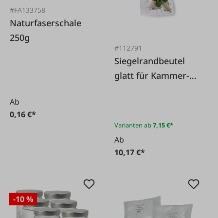
#FA133758
Naturfaserschale
250g
#112791
Siegelrandbeutel
glatt für Kammer-
Vakuumierer, 100
Ab
Stück Packung
0,16 €*
Varianten ab
7,15 €*
Ab
10,17 €*
-10 %