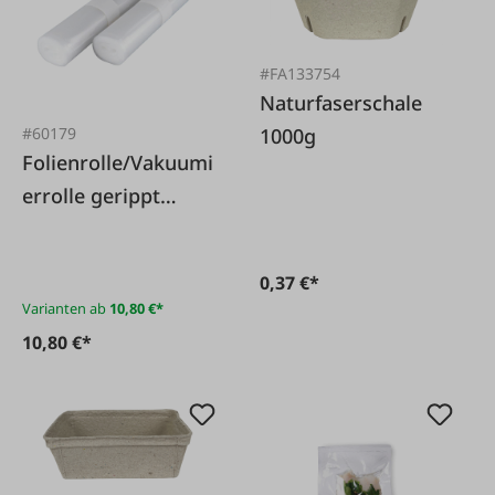
#FA133754
Naturfaserschale
1000g
#60179
Folienrolle/Vakuumi
errolle gerippt
(Doppelpack 2
Rollen)
0,37 €*
Varianten ab
10,80 €*
10,80 €*