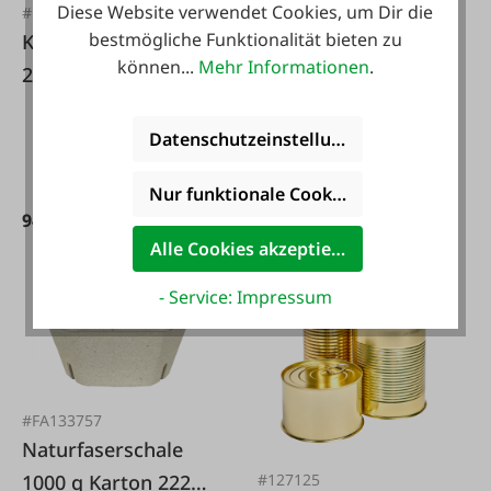
Diese Website verwendet Cookies, um Dir die
#FA112054
#133957
bestmögliche Funktionalität bieten zu
Knochenschutzvlies
Saftflasche Multi 4-
können...
Mehr Informationen
.
23cm x 91m
er mit
Schraubdeckel
Datenschutzeinstellungen
silber GPI
Varianten ab
7,19 €*
Nur funktionale Cookies akzeptieren
94,95 €*
8,99 €*
9,99 €*
Alle Cookies akzeptieren
- Service: Impressum
#FA133757
Naturfaserschale
1000 g Karton 222
#127125