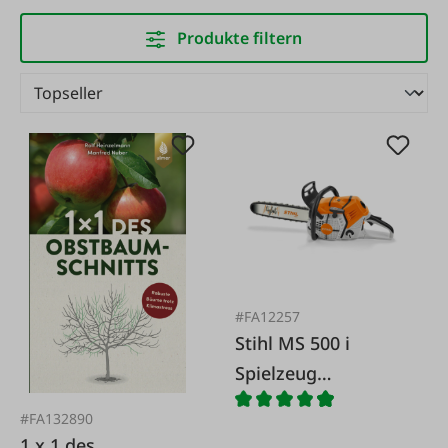
Produkte filtern
#FA12257
Stihl MS 500 i
Spielzeug
Kettensäge
#FA132890
1 x 1 des