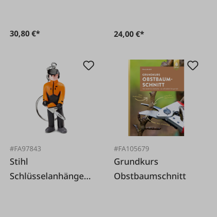
30,80 €*
24,00 €*
#FA97843
#FA105679
Stihl
Grundkurs
Schlüsselanhänger
Obstbaumschnitt
Waldarbeiter