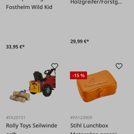
Holzgreifer/Forstgr
Fosthelm Wild Kid
eifer
29,99 €*
33,95 €*
-15 %
#FA20731
#FA123909
Rolly Toys Seilwinde
Stihl Lunchbox