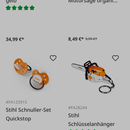
gelb
Motorsäge organic
orange
8,49 €*
34,99 €*
9,99 €*
#FA123915
#FA28244
Stihl Schnuller-Set
Stihl
Quickstop
Schlüsselanhänger