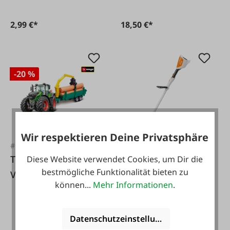
2,99 €*
18,50 €*
-20 %
Wir respektieren Deine Privatsphäre
#FA113420
#FA12277
Traktor Fendt 1050
Stihl Spielzeug-
Diese Website verwendet Cookies, um Dir die
bestmögliche Funktionalität bieten zu
Vario mit
Motorsense
können...
Mehr Informationen
.
Holzanhänger
Datenschutzeinstellungen