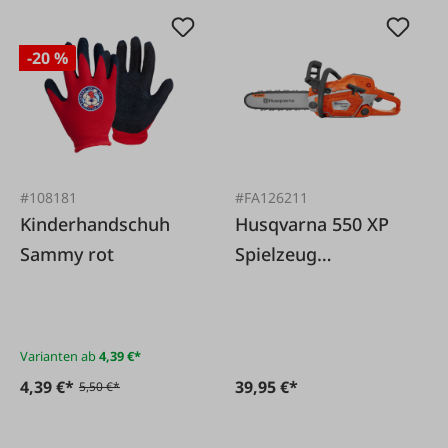
-20 %
#108181
#FA126211
Kinderhandschuh
Husqvarna 550 XP
Sammy rot
Spielzeug
Kettensäge
Varianten ab
4,39 €*
4,39 €*
39,95 €*
5,50 €*