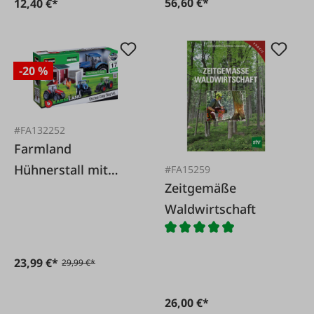
56,60 €*
12,40 €*
-20 %
#FA132252
Farmland
Hühnerstall mit
#FA15259
Zeitgemäße
Fendt
Waldwirtschaft
23,99 €*
29,99 €*
26,00 €*