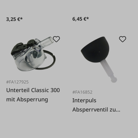
6,45 €*
3,25 €*
#FA127925
Unterteil Classic 300
#FA16852
mit Absperrung
Interpuls
Absperrventil zu
Orbiter
Milchsammelstück