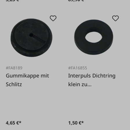
#FA8189
#FA16855
Gummikappe mit
Interpuls Dichtring
Schlitz
klein zu
Orbiter/Vanguard
4,65 €*
1,50 €*