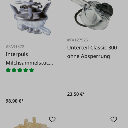
#FA127926
#FA31872
Unterteil Classic 300
Interpuls
ohne Absperrung
Milchsammelstück
Orbiter 240 cm³
23,50 €*
98,90 €*