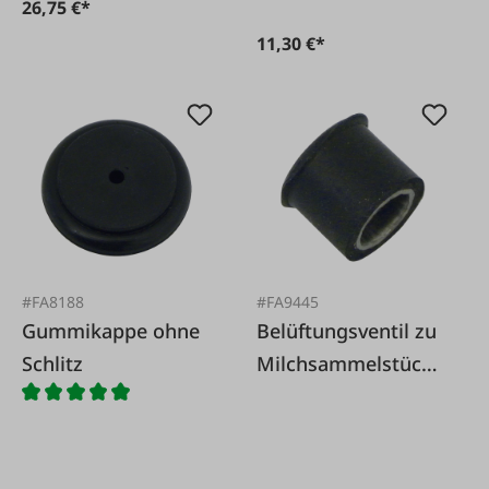
26,75 €*
11,30 €*
#FA8188
#FA9445
Gummikappe ohne
Belüftungsventil zu
Schlitz
Milchsammelstück
180 ccm