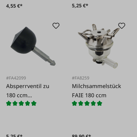
5,25 €*
4,55 €*
#FA42099
#FA8259
Absperrventil zu
Milchsammelstück
180 ccm
FAIE 180 ccm
Milchsammelstück
5,25 €*
89,90 €*