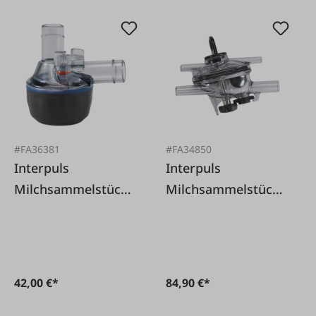
#FA36381
#FA34850
Interpuls
Interpuls
Milchsammelstück
Milchsammelstück
'Classic' ITP 205
'Vanguard' ITP 203
42,00 €*
84,90 €*