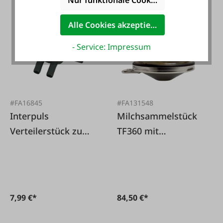
Alle Cookies akzeptieren
- Service: Impressum
#FA16845
#FA131548
Interpuls
Milchsammelstück
Verteilerstück zu
TF360 mit
Orbiter
Absperrung
Milchsammelstück
250, 350
7,99 €*
84,50 €*