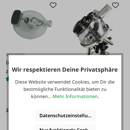
#FA16844
Interpuls Unterteil
#FA127922
Wir respektieren Deine Privatsphäre
zu
Milchsammelstück
Milchsammelstück
Diese Website verwendet Cookies, um Dir die
Classic 300 mit
Orbiter 350 ccm
bestmögliche Funktionalität bieten zu
Absperrung
können...
Mehr Informationen
.
39,80 €*
Datenschutzeinstellungen
64,50 €*
Nur funktionale Cookies akzeptieren