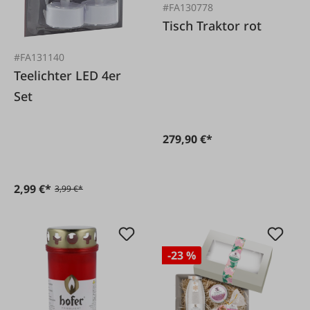
#FA130778
Tisch Traktor rot
#FA131140
Teelichter LED 4er
Set
279,90 €*
2,99 €*
3,99 €*
-23 %