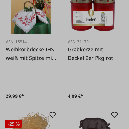
#FA115314
#FA131179
Weihkorbdecke IHS
Grabkerze mit
weiß mit Spitze mit
Deckel 2er Pkg rot
rotem Garn und
Nadel
29,99 €*
4,99 €*
-29 %