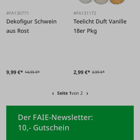
#FA130771
#FA131172
Dekofigur Schwein
Teelicht Duft Vanille
aus Rost
18er Pkg
9,99 €*
2,99 €*
14,95 €*
3,99 €*
Seite 1
von 2
Der FAIE-Newsletter:
10,- Gutschein