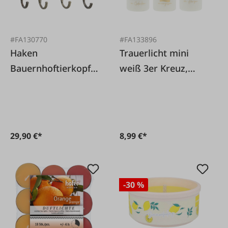
#FA130770
#FA133896
Haken
Trauerlicht mini
Bauernhoftierkopf
weiß 3er Kreuz,
4er
Engel und Herz
29,90 €*
8,99 €*
-30 %