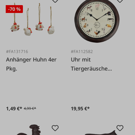
-70 %
#FA131716
#FA112582
Anhänger Huhn 4er
Uhr mit
Pkg.
Tiergeräusche
Bauernhoftiere
1,49 €*
19,95 €*
4,99 €*