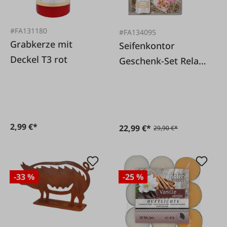
#FA131180
#FA134095
Grabkerze mit
Seifenkontor
Deckel T3 rot
Geschenk-Set Relax
Badeherz,
Milchmädchenbad
und Deocreme
2,99 €*
22,99 €*
29,90 €*
-33 %
-25 %