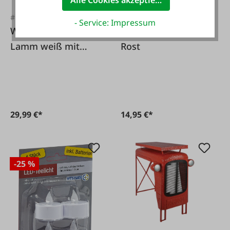
#FA115315
#FA130772
- Service: Impressum
Weihkorbdecke
Dekofigur Kuh aus
Lamm weiß mit
Rost
Spitze und rotem
Garn und Nadel
29,99 €*
14,95 €*
-25 %