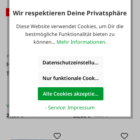
Wir respektieren Deine Privatsphäre
-20 %
-20 %
Diese Website verwendet Cookies, um Dir die
bestmögliche Funktionalität bieten zu
können...
Mehr Informationen
.
#109052
#26501
Datenschutzeinstellungen
Holzbauschraube
Stahlankerbolzen
Torx
Nur funktionale Cookies akzeptieren
Alle Cookies akzeptieren
Varianten ab
13,56 €*
Varianten ab
15,96 €*
- Service: Impressum
21,56 €*
26,00 €*
26,95 €*
32,50 €*