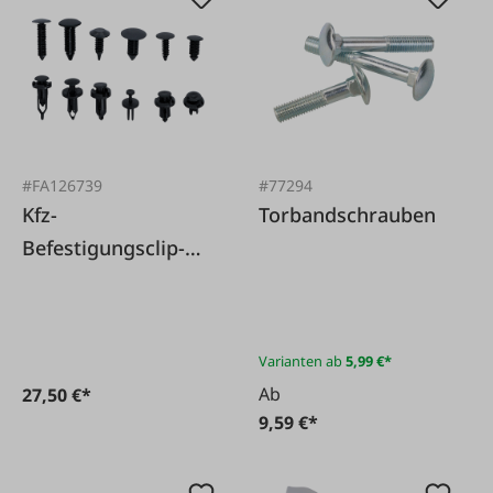
#FA126739
#77294
Kfz-
Torbandschrauben
Befestigungsclip-
Sortiment universal
192-tlg.
Varianten ab
5,99 €*
Ab
27,50 €*
9,59 €*