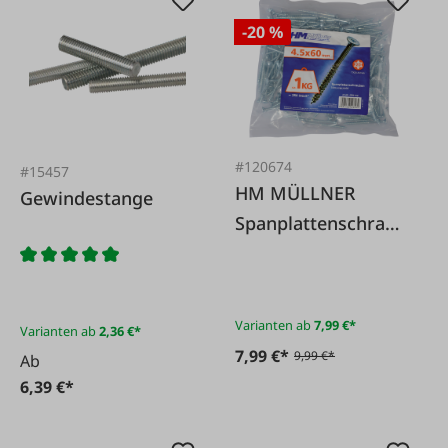
-20 %
#120674
#15457
HM MÜLLNER
Gewindestange
Spanplattenschraub
en - 1 kg Beutel
Varianten ab
7,99 €*
Varianten ab
2,36 €*
7,99 €*
9,99 €*
Ab
6,39 €*