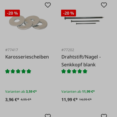
-20 %
-20 %
#77417
#77202
Karosseriescheiben
Drahtstift/Nagel -
Senkkopf blank
Varianten ab
3,59 €*
Varianten ab
11,99 €*
3,96 €*
11,99 €*
4,95 €*
14,99 €*