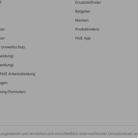
f
Ersatzteilfinder
Ratgeber
Marken
bar
Produktvideos
bar
FAIE App
& Umweltschutz
meldung)
meldung)
FAIE Arbeitskleidung
ungen
ung (Formular)
ausgewiesen und verstehen sich einschließlich österreichischer Umsatzsteuer 