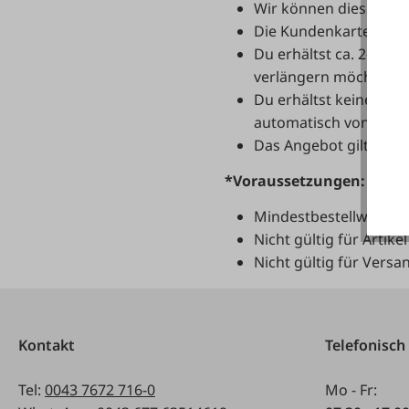
Wir können diesen Ser
Die Kundenkarte PLUS 
Du erhältst ca. 2-3 W
verlängern möchtest, 
Du erhältst keine phy
automatisch von den Vo
Das Angebot gilt NICH
*Voraussetzungen:
Mindestbestellwert: € 
Nicht gültig für Artik
Nicht gültig für Versa
Kontakt
Telefonisch
Tel:
0043 7672 716-0
Mo - Fr: