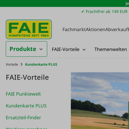
J
m Hauptinhalt springen
Zur Suche springen
Zur Hauptnavigation springen
✔ Frachtfrei ab 149 EUR
Fachmarkt
Aktionen
Abverkauf
Produkte
FAIE-Vorteile
Themenwelten
Vorteile
Kundenkarte PLUS
FAIE-Vorteile
FAIE Punktewelt
Kundenkarte PLUS
Ersatzteil-Finder