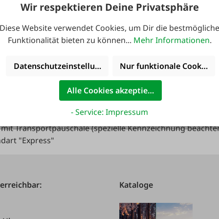
vice leider nur für Lieferungen nach Österreich, Deutschlan
Wir respektieren Deine Privatsphäre
verlängert sich nach Ablauf der Gültigkeit automatisch um 
Diese Website verwendet Cookies, um Dir die bestmöglich
ochen vor Ablauf eine Rechnung um den Service wieder für 1
Funktionalität bieten zu können...
Mehr Informationen
.
gib uns bitte Bescheid (per Mail an
info@faie.at
oder +43 767
sische Karte - Deine FAIE Kundenkarte PLUS wird auf Dein
rteilen profitieren!
Datenschutzeinstellungen
Nur funktionale Cookies 
T für Wiederverkäufer!
Alle Cookies akzeptieren
- Service: Impressum
15,- (darunter Frachtkosten in Höhe von € 9,95)
el mit Transportpauschale (spezielle Kennzeichnung beachte
ndart "Express"
 erreichbar:
Kataloge