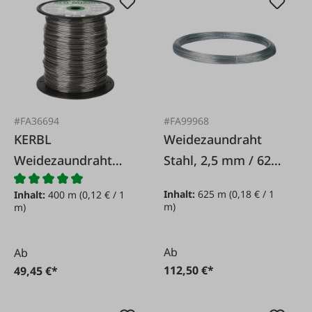
#FA36694
#FA99968
KERBL
Weidezaundraht
Weidezaundraht
Stahl, 2,5 mm / 625
Aluminium, 2,0 mm
m
Inhalt:
625 m
(0,18 € / 1
Inhalt:
400 m
(0,12 € / 1
/ 400 m
m)
m)
Ab
Ab
112,50 €*
49,45 €*