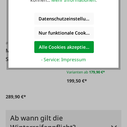
Datenschutzeinstellungen
#104849
Nur funktionale Cookies akzeptieren
Gedore
Drehmomentschlüs
#FA29756
Alle Cookies akzeptieren
Metabo Akku
sel 1/2
Schlagschrauber
- Service: Impressum
SSW18LTX-Solo
Varianten ab
179,90 €*
199,50 €*
289,90 €*
Ab wann gilt die