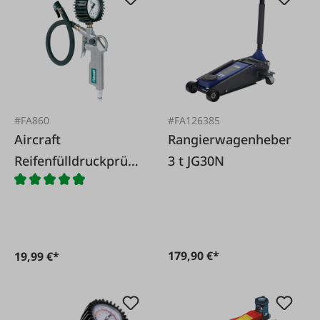
#FA860
#FA126385
Aircraft
Rangierwagenheber
Reifenfülldruckprüfe
3 t JG30N
r
179,90 €*
19,99 €*