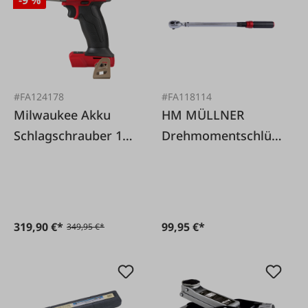
-9 %
#FA124178
#FA118114
Milwaukee Akku
HM MÜLLNER
Schlagschrauber 1/2
Drehmomentschlüs
Zoll Kompakt lose
sel 40-220 Nm 1/2'
319,90 €*
99,95 €*
349,95 €*