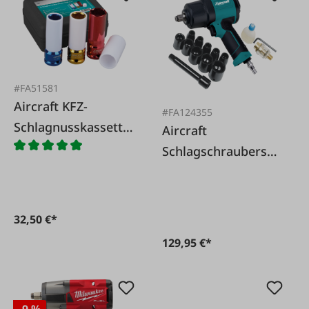
#FA51581
Aircraft KFZ-
#FA124355
Schlagnusskassette
Aircraft
1/2'
Schlagschrauberset
11-tlg. 1/2 Zoll
32,50 €*
129,95 €*