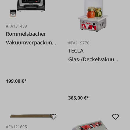
#FA131489
Rommelsbacher
Vakuumverpackung
#FA119770
TECLA
smaschine VAC 585
Glas-/Deckelvakuum
ierer LID
199,00 €*
365,00 €*
#FA121695