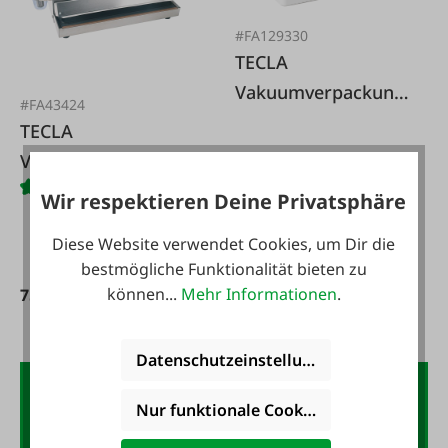
#FA129330
TECLA
Vakuumverpackung
#FA43424
smaschine Jolly Pro
TECLA
Vakuumverpackung
smaschine Vac 13
Wir respektieren Deine Privatsphäre
295,00 €*
Diese Website verwendet Cookies, um Dir die
bestmögliche Funktionalität bieten zu
können...
Mehr Informationen
.
759,00 €*
Datenschutzeinstellungen
Der FAIE-Newsletter:
Nur funktionale Cookies akzeptieren
10,- Gutschein