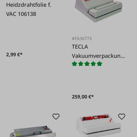
Heidzdrahtfolie f.
VAC 106138
#FA36773
TECLA
2,99 €*
Vakuumverpackung
smaschine Jolly
259,00 €*