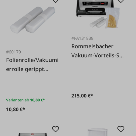
#FA131838
Rommelsbacher
#60179
Vakuum-Vorteils-Set
Folienrolle/Vakuumi
VAC585 Zoll
errolle gerippt
(Doppelpack 2
Rollen)
215,00 €*
Varianten ab
10,80 €*
10,80 €*