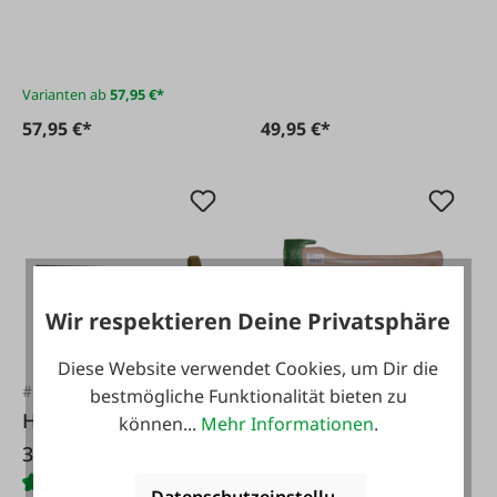
Varianten ab
57,95 €*
57,95 €*
49,95 €*
Wir respektieren Deine Privatsphäre
Diese Website verwendet Cookies, um Dir die
#FA54478
#FA31621
bestmögliche Funktionalität bieten zu
Holzspalthammer
Stubai Handbeil
können...
Mehr Informationen
.
3000 g mit
Fiberglasstiel
Datenschutzeinstellungen