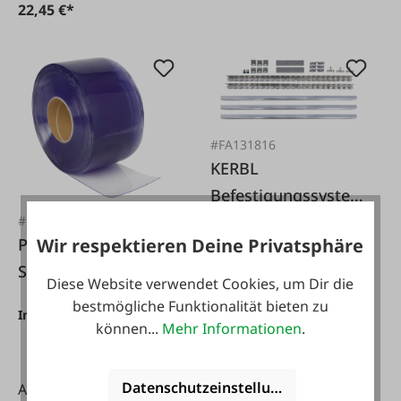
22,45 €*
#FA131816
KERBL
Befestigungssystem
für
#FA126259
PVC-
Wir respektieren Deine Privatsphäre
seitenverschiebbare
Streifenvorhang 20
n Streifenvorhang
Diese Website verwendet Cookies, um Dir die
cm x 25 m
bestmögliche Funktionalität bieten zu
125,00 €*
Inhalt:
25 m
(2,70 € / 1 m)
können...
Mehr Informationen
.
Datenschutzeinstellungen
Ab