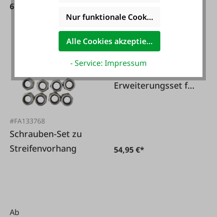
67,50 €*
Nur funktionale Cookies akzeptieren
Alle Cookies akzeptieren
#FA131817
- Service: Impressum
KERBL
Erweiterungsset für
seitenverschiebbare
n Streifenvorhang
#FA133768
Schrauben-Set zu
Streifenvorhang
54,95 €*
Ab