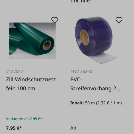
116,10 €*
#127062
#FA126260
Zill Windschutznetz
PVC-
fein 100 cm
Streifenvorhang 20
cm x 50 m
Inhalt:
50 m
(2,32 € / 1 m)
Varianten ab
7,95 €*
Ab
7,95 €*