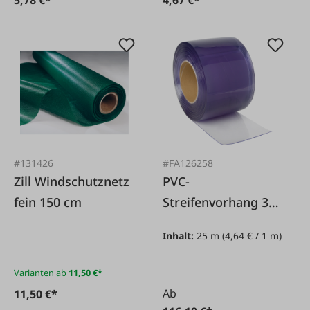
#131426
#FA126258
Zill Windschutznetz
PVC-
fein 150 cm
Streifenvorhang 30
cm x 25 m
Inhalt:
25 m
(4,64 € / 1 m)
Varianten ab
11,50 €*
Ab
11,50 €*