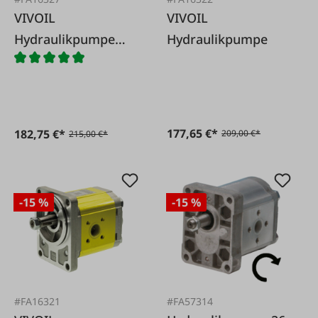
VIVOIL
VIVOIL
Hydraulikpumpe
Hydraulikpumpe
passend zu Steyr,
Fördervolumen 17
ccm/Umdr.,
Drehrichtung links
177,65 €*
182,75 €*
209,00 €*
215,00 €*
-15 %
-15 %
#FA16321
#FA57314