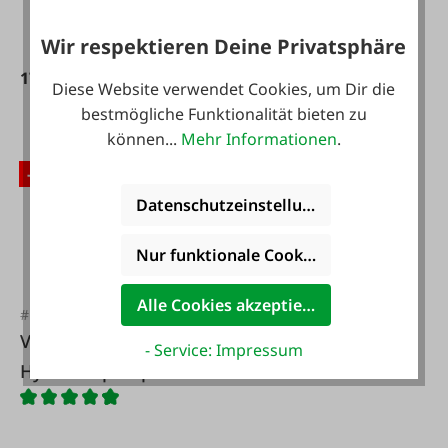
Wir respektieren Deine Privatsphäre
177,65 €*
186,15 €*
209,00 €*
219,00 €*
Diese Website verwendet Cookies, um Dir die
bestmögliche Funktionalität bieten zu
können...
Mehr Informationen
.
-15 %
-15 %
Datenschutzeinstellungen
Nur funktionale Cookies akzeptieren
Alle Cookies akzeptieren
#FA11682
#FA115835
VIVOIL
Hydraulikpumpe 14
- Service: Impressum
Hydraulikpumpe
ccm