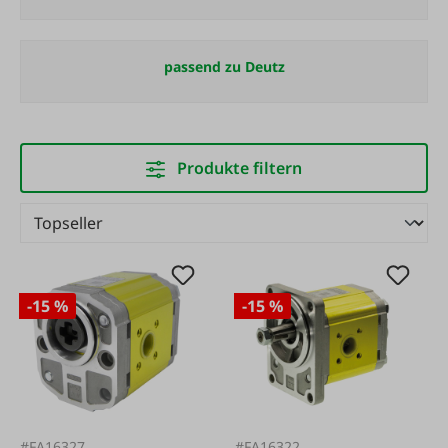
passend zu Deutz
Produkte filtern
-15 %
-15 %
#FA16327
#FA16322