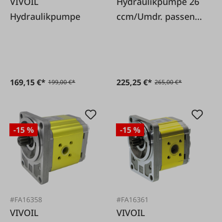
VIVOIL
Hydraulikpumpe 26
Hydraulikpumpe
ccm/Umdr. passend
für
169,15 €*
225,25 €*
199,00 €*
265,00 €*
-15 %
-15 %
#FA16358
#FA16361
VIVOIL
VIVOIL