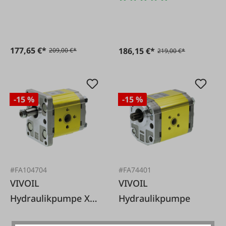
mit konischer Welle
Drehrichtung
rechts, Antrieb 9
Zähne, Boschflansch
177,65 €*
186,15 €*
209,00 €*
219,00 €*
-15 %
-15 %
#FA104704
#FA74401
VIVOIL
VIVOIL
Hydraulikpumpe XV-
Hydraulikpumpe
2P BG2