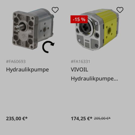
-15 %
#FA60693
#FA16331
Hydraulikpumpe
VIVOIL
Hydraulikpumpe
passend zu Steyr
235,00 €*
174,25 €*
205,00 €*