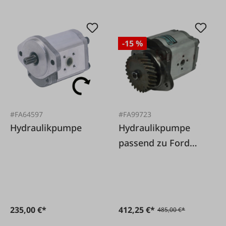
-15 %
#FA64597
#FA99723
Hydraulikpumpe
Hydraulikpumpe
passend zu Ford
und New Holland
235,00 €*
412,25 €*
485,00 €*