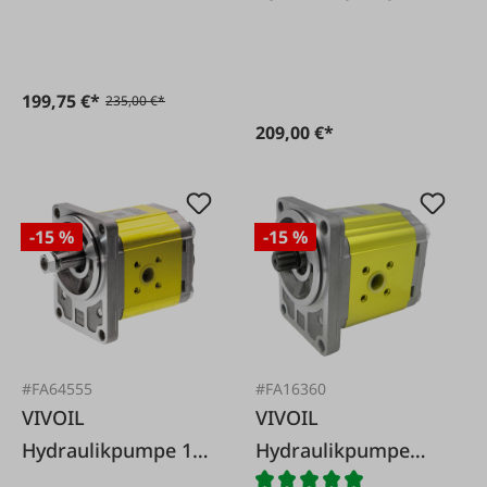
Drehrichtung rechts
199,75 €*
235,00 €*
209,00 €*
-15 %
-15 %
#FA64555
#FA16360
VIVOIL
VIVOIL
Hydraulikpumpe 17
Hydraulikpumpe
ccm/Umdr. rechts
19,2 cm³/Umdr.