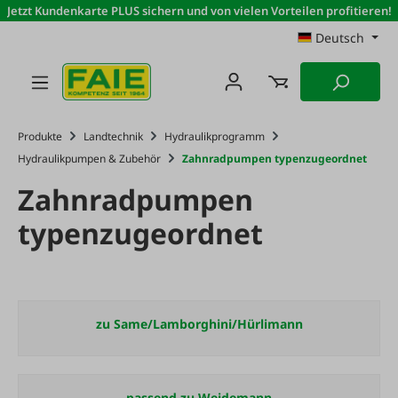
Jetzt Kundenkarte PLUS sichern und von vielen Vorteilen profitieren!
Zum Hauptinhalt springen
Deutsch
Produkte
Landtechnik
Hydraulikprogramm
Hydraulikpumpen & Zubehör
Zahnradpumpen typenzugeordnet
Zahnradpumpen
typenzugeordnet
zu Same/Lamborghini/Hürlimann
passend zu Weidemann