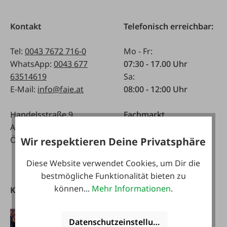
Kontakt
Telefonisch erreichbar:
Tel:
0043 7672 716-0
Mo - Fr:
WhatsApp:
0043 677
07:30 - 17.00 Uhr
63514619
Sa:
E-Mail:
info@faie.at
08:00 - 12:00 Uhr
Handelsstraße 9
Fachmarkt
A-4844 Regau
Mo - Fr:
Österreich
08:00 - 17:00 Uhr
Wir respektieren Deine Privatsphäre
Sa:
Diese Website verwendet Cookies, um Dir die
08:00 - 12:00 Uhr
bestmögliche Funktionalität bieten zu
können...
Mehr Informationen
.
Kataloge
FAIE App
herunterladen
Datenschutzeinstellungen