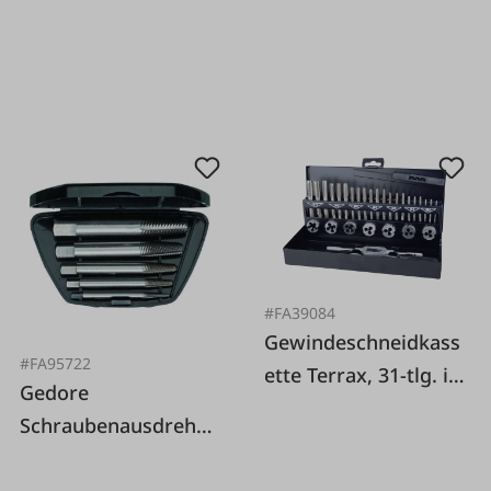
#FA39084
Gewindeschneidkass
#FA95722
ette Terrax, 31-tlg. in
Gedore
Metallkassette
Schraubenausdreher
satz M3-M18