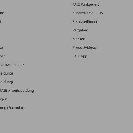
FAIE Punktewelt
and
Kundenkarte PLUS
f
Ersatzteilfinder
Ratgeber
Marken
bar
Produktvideos
bar
FAIE App
& Umweltschutz
meldung)
meldung)
FAIE Arbeitskleidung
ungen
ung (Formular)