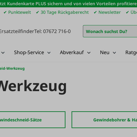
etzt Kundenkarte PLUS sichern und von vielen Vorteilen profitiere
✔ Punktewelt
✔ 30 Tage Rückgaberecht
✔ Newsletter
✔ Übe
Ersatzteilfinder
Tel: 07672 716-0
Shop-Service
Abverkauf
Neu
Ratg
eid-Werkzeug
Werkzeug
windeschneid-Sätze
Gewindebohrer & Ha