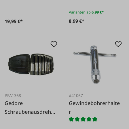
Varianten ab
6,99 €*
8,99 €*
19,95 €*
#FA1368
#41067
Gedore
Gewindebohrerhalte
Schraubenausdreher
r
- Satz M3-M45 8-tlg.