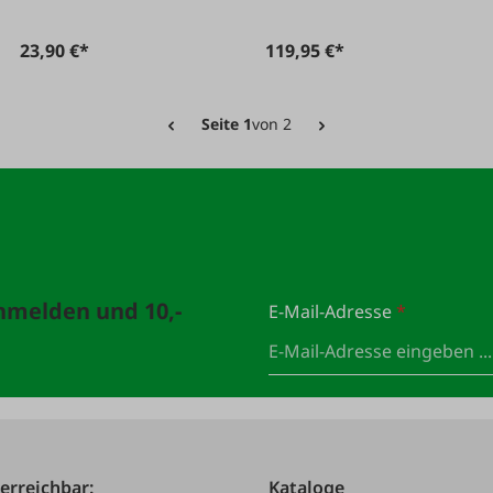
23,90 €*
119,95 €*
Seite 1
von 2
anmelden und 10,-
E-Mail-Adresse
*
 erreichbar:
Kataloge