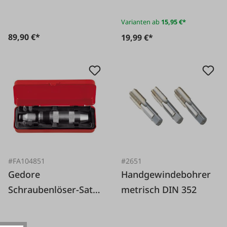
Varianten ab
15,95 €*
89,90 €*
19,99 €*
#FA104851
#2651
Gedore
Handgewindebohrer
Schraubenlöser-Satz,
metrisch DIN 352
6-tlg.