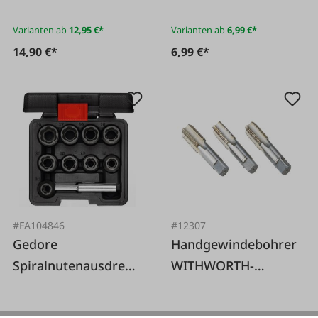
Varianten ab
12,95 €*
Varianten ab
6,99 €*
14,90 €*
6,99 €*
#FA104846
#12307
Gedore
Handgewindebohrer
Spiralnutenausdrehe
WITHWORTH-
r 1/2, 10-tlg.
Zollgewinde