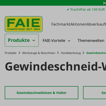
J
m Hauptinhalt springen
Zur Suche springen
Zur Hauptnavigation springen
✔ Frachtfrei ab 149 EUR
Fachmarkt
Aktionen
Abverkauf
Produkte
FAIE-Vorteile
Themenwelten
Produkte
Werkzeuge & Maschinen
Handwerkzeug
Gewindeschn
Gewindeschneid-
Gewindeschneideisen & Halter
Ge