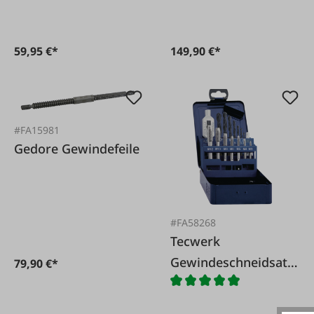
Durchgangslöcher
59,95 €*
149,90 €*
#FA15981
Gedore Gewindefeile
#FA58268
Tecwerk
Gewindeschneidsatz
79,90 €*
M3-12 Kombi