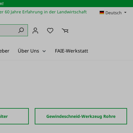
n!
r 60 Jahre Erfahrung in der Landwirtschaft
Deutsch
Du hast 0 Produkte auf dem Merkz
eber
Über Uns
FAIE-Werkstatt
lter
Gewindeschneid-Werkzeug Rohre