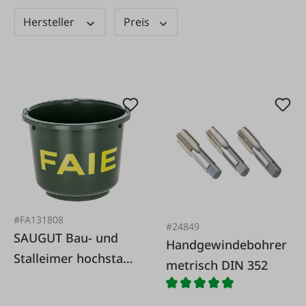
Hersteller
Preis
#FA131808
#24849
SAUGUT Bau- und
Handgewindebohrer
Stalleimer hochstabil
metrisch DIN 352
12 L