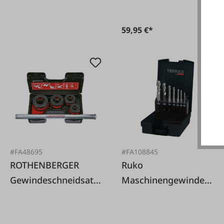
59,95 €*
#FA48695
#FA108845
ROTHENBERGER
Ruko
Gewindeschneidsatz
Maschinengewindeb
Super Cut
ohrer-Satz Co5 M3-
12 Sacklöcher