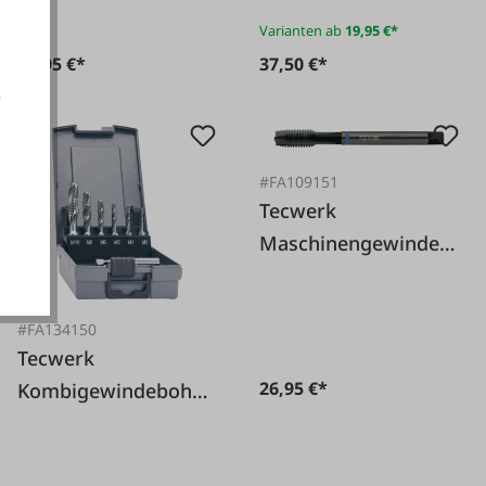
Varianten ab
19,95 €*
49,95 €*
37,50 €*
e
akzeptieren
#FA109151
Tecwerk
Maschinengewindeb
ohrer M12 x 1,75mm
HSS-Co
#FA134150
Tecwerk
26,95 €*
Kombigewindebohre
r-Satz M3-M10
DIN3126 7-teilig