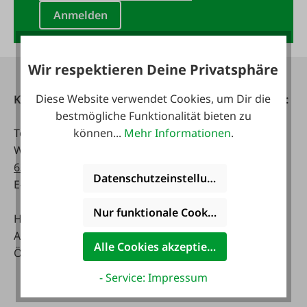
Anmelden
Wir respektieren Deine Privatsphäre
Diese Website verwendet Cookies, um Dir die
Kontakt
Telefonisch erreichbar:
bestmögliche Funktionalität bieten zu
Tel:
0043 7672 716-0
Mo - Fr:
können...
Mehr Informationen
.
WhatsApp:
0043 677
07:30 - 17.00 Uhr
63514619
Sa:
Datenschutzeinstellungen
E-Mail:
info@faie.at
08:00 - 12:00 Uhr
Nur funktionale Cookies akzeptieren
Handelsstraße 9
Fachmarkt
A-4844 Regau
Mo - Fr:
Alle Cookies akzeptieren
Österreich
08:00 - 17:00 Uhr
Sa:
- Service: Impressum
08:00 - 12:00 Uhr