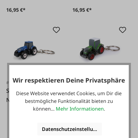
16,95 €*
16,95 €*
Wir respektieren Deine Privatsphäre
#FA118668
#FA118672
Schlüsselanhänger
Schlüsselanhänger
Diese Website verwendet Cookies, um Dir die
New Holland T8.350
Fendt 516 Vario
bestmögliche Funktionalität bieten zu
können...
Mehr Informationen
.
Datenschutzeinstellungen