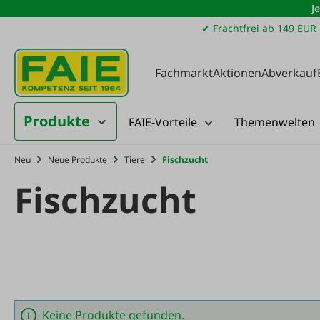
J
m Hauptinhalt springen
Zur Suche springen
Zur Hauptnavigation springen
✔ Frachtfrei ab 149 EUR
Fachmarkt
Aktionen
Abverkauf
Produkte
FAIE-Vorteile
Themenwelten
Neu
Neue Produkte
Tiere
Fischzucht
Fischzucht
Keine Produkte gefunden.