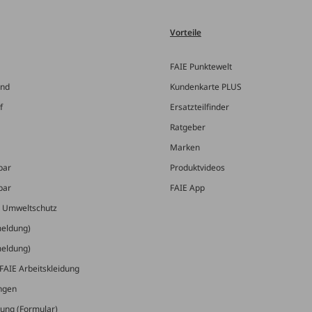
Vorteile
FAIE Punktewelt
and
Kundenkarte PLUS
f
Ersatzteilfinder
Ratgeber
Marken
bar
Produktvideos
bar
FAIE App
& Umweltschutz
meldung)
meldung)
FAIE Arbeitskleidung
ungen
ung (Formular)