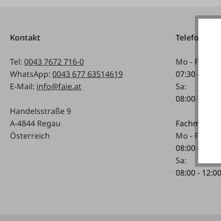
Kontakt
Telefonisch
Tel:
0043 7672 716-0
Mo - Fr:
WhatsApp:
0043 677 63514619
07:30 - 17.0
E-Mail:
info@faie.at
Sa:
08:00 - 12:0
Handelsstraße 9
A-4844 Regau
Fachmarkt
Österreich
Mo - Fr:
08:00 - 17:0
Sa:
08:00 - 12:0