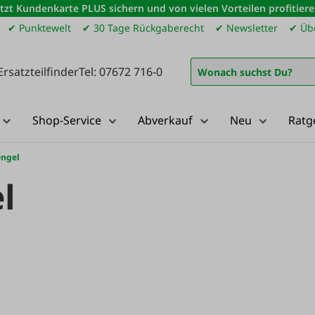
etzt Kundenkarte PLUS sichern und von vielen Vorteilen profitiere
✔ Punktewelt
✔ 30 Tage Rückgaberecht
✔ Newsletter
✔ Übe
Ersatzteilfinder
Tel: 07672 716-0
Shop-Service
Abverkauf
Neu
Ratg
ngel
l