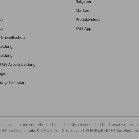
Ratgeber
Marken
bar
Produktvideos
bar
FAIE App
& Umweltschutz
meldung)
meldung)
FAIE Arbeitskleidung
ungen
ung (Formular)
ausgewiesen und verstehen sich einschließlich österreichischer Umsatzsteuer 
CHT um Originalteile. Die Frachtfrei-Grenze von 149 EUR gilt NICHT für Wiederv