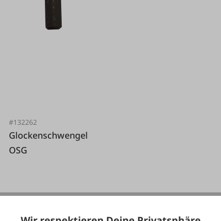
#132262
Glockenschwengel
OSG
Varianten ab
14,95 €*
23,95 €*
Wir respektieren Deine Privatsphäre