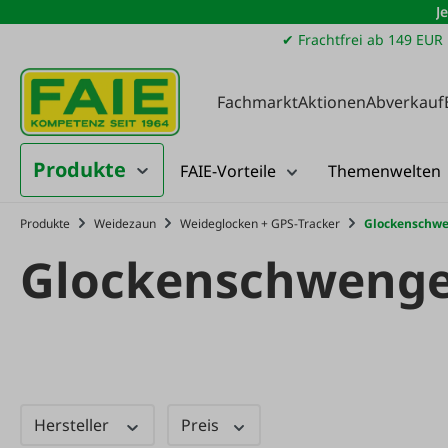
J
m Hauptinhalt springen
Zur Suche springen
Zur Hauptnavigation springen
✔ Frachtfrei ab 149 EUR
Fachmarkt
Aktionen
Abverkauf
Produkte
FAIE-Vorteile
Themenwelten
Produkte
Weidezaun
Weideglocken + GPS-Tracker
Glockenschwe
Glockenschwenge
Hersteller
Preis