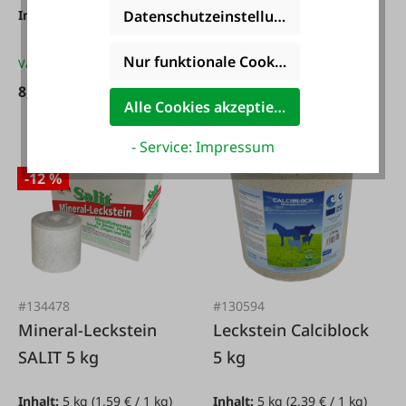
Datenschutzeinstellungen
Inhalt:
3 kg
(2,83 € / 1 kg)
Inhalt:
20 kg
(2,20 € / 1
kg)
Nur funktionale Cookies akzeptieren
Varianten ab
8,50 €*
Varianten ab
14,95 €*
8,50 €*
43,95 €*
Alle Cookies akzeptieren
- Service: Impressum
-12 %
#134478
#130594
Mineral-Leckstein
Leckstein Calciblock
SALIT 5 kg
5 kg
Inhalt:
5 kg
(1,59 € / 1 kg)
Inhalt:
5 kg
(2,39 € / 1 kg)