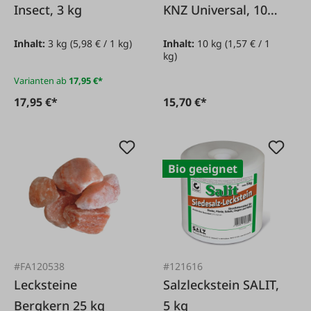
Insect, 3 kg
KNZ Universal, 10
kg
Inhalt:
3 kg
(5,98 € / 1 kg)
Inhalt:
10 kg
(1,57 € / 1
kg)
Varianten ab
17,95 €*
17,95 €*
15,70 €*
Bio geeignet
#FA120538
#121616
Lecksteine
Salzleckstein SALIT,
Bergkern 25 kg
5 kg