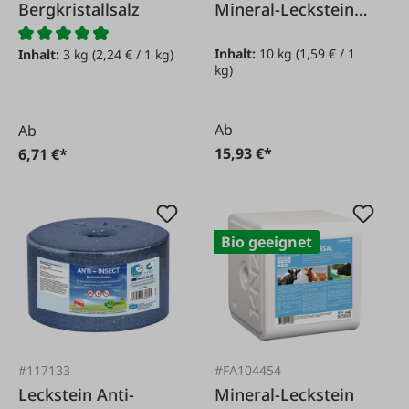
Bergkristallsalz
Mineral-Leckstein
KNZ Fertility, 10 kg
Inhalt:
10 kg
(1,59 € / 1
Inhalt:
3 kg
(2,24 € / 1 kg)
kg)
Ab
Ab
15,93 €*
6,71 €*
Bio geeignet
#117133
#FA104454
Leckstein Anti-
Mineral-Leckstein