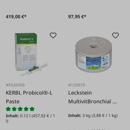
419,00 €*
97,95 €*
#FA26958
#120919
KERBL Probicol®-L
Leckstein
Paste
MultivitBronchial 3
kg
Inhalt:
3 kg
(3,88 € / 1 kg)
Inhalt:
0.12 l
(457,92 € / 1
l)