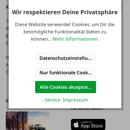
Kontakt
Telefonisch erreichbar:
Wir respektieren Deine Privatsphäre
Tel:
0043 7672 716-0
Mo - Fr:
Diese Website verwendet Cookies, um Dir die
WhatsApp:
0043 677
07:30 - 17.00 Uhr
bestmögliche Funktionalität bieten zu
63514619
Sa:
können...
Mehr Informationen
.
E-Mail:
info@faie.at
08:00 - 12:00 Uhr
Handelsstraße 9
Fachmarkt
Datenschutzeinstellungen
A-4844 Regau
Mo - Fr:
Österreich
08:00 - 17:00 Uhr
Nur funktionale Cookies akzeptieren
Sa:
08:00 - 12:00 Uhr
Alle Cookies akzeptieren
- Service: Impressum
Kataloge
FAIE App
herunterladen