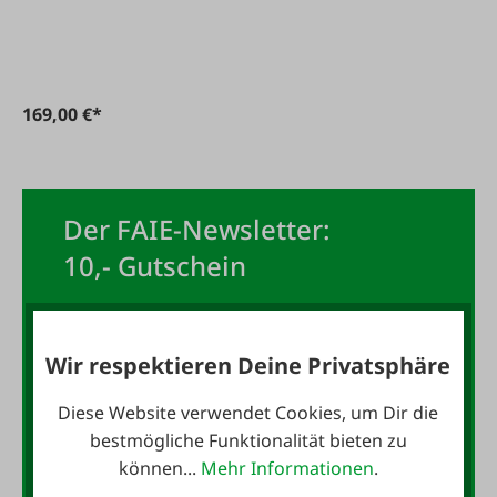
169,00 €*
Der FAIE-Newsletter:
10,- Gutschein
Jetzt für den FAIE-Newsletter
anmelden und 10,- Gutschein
Wir respektieren Deine Privatsphäre
sichern!
Diese Website verwendet Cookies, um Dir die
bestmögliche Funktionalität bieten zu
E-Mail-Adresse
*
können...
Mehr Informationen
.