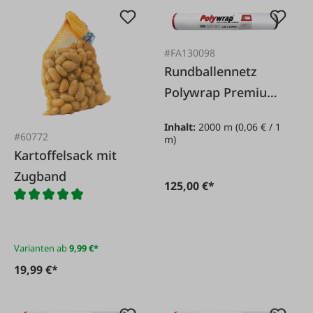
#FA130098
Rundballennetz
Polywrap Premium
1,25 x 2.000 m
Inhalt:
2000 m
(0,06 € / 1
#60772
m)
Kartoffelsack mit
Zugband
125,00 €*
Varianten ab
9,99 €*
19,99 €*