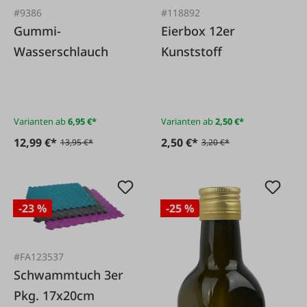
#9386
#118892
Gummi-
Eierbox 12er
Wasserschlauch
Kunststoff
Varianten ab
6,95 €*
Varianten ab
2,50 €*
12,99 €*
2,50 €*
13,95 €*
3,20 €*
-23 %
-25 %
#FA123537
Schwammtuch 3er
Pkg. 17x20cm