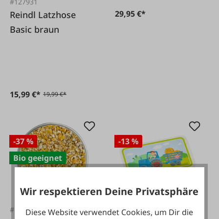
#127931
29,95 €*
Reindl Latzhose
Basic braun
15,99 €*
19,99 €*
-37 %
-13 %
Bio geeignet
Wir respektieren Deine Privatsphäre
#FA133366
#FA131071
Diese Website verwendet Cookies, um Dir die