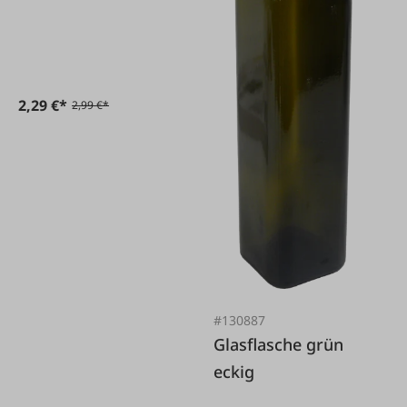
2,29 €*
2,99 €*
#130887
Glasflasche grün
eckig