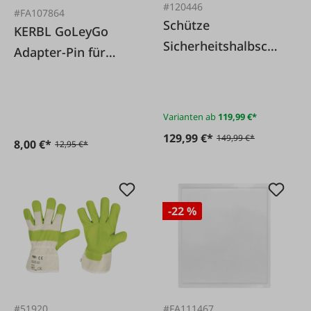
#120446
#FA107864
Schütze
KERBL GoLeyGo
Sicherheitshalbschu
Adapter-Pin für
h-Arbeitsschuh S3
Halfter
Treaker ESD HS
grau leicht,
Varianten ab
119,99 €*
sportlich und
129,99 €*
149,99 €*
8,00 €*
12,95 €*
bequem
-22 %
#51920
#FA111467