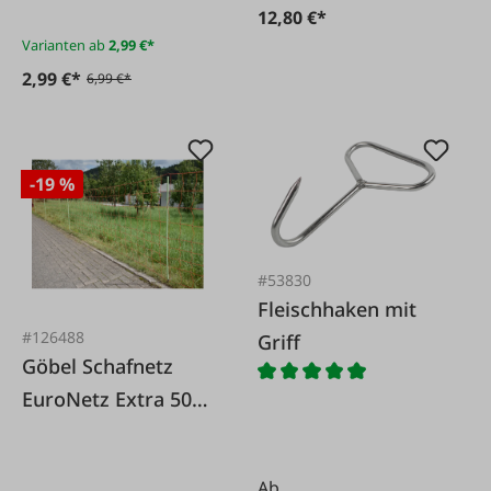
12,80 €*
Varianten ab
2,99 €*
2,99 €*
6,99 €*
-19 %
#53830
Fleischhaken mit
#126488
Griff
Göbel Schafnetz
EuroNetz Extra 50m
Doppelspitze
Ab