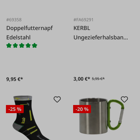
#69358
#FA69291
Doppelfutternapf
KERBL
Edelstahl
Ungezieferhalsband
für Hunde *
3,00 €*
9,95 €*
5,95 €*
-25 %
-20 %