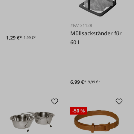
#FA131128
Müllsackständer für
1,29 €*
1,99 €*
60 L
6,99 €*
9,99 €*
-50 %