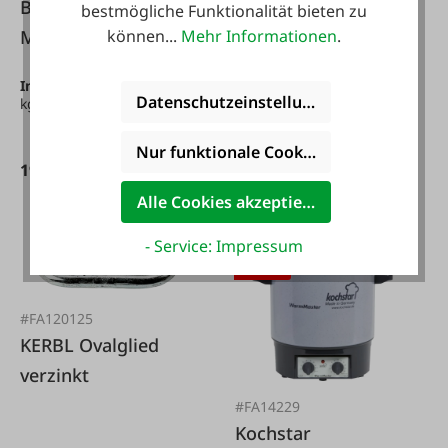
Bio Hühnerfutter
Brett Kinder Traktor
bestmögliche Funktionalität bieten zu
können...
Mehr Informationen
.
Maisbruch 14 kg
Inhalt:
14 kg
(1,36 € / 1
Datenschutzeinstellungen
kg)
Nur funktionale Cookies akzeptieren
19,00 €*
6,50 €*
29,95 €*
7,50 €*
Alle Cookies akzeptieren
- Service: Impressum
-32 %
#FA120125
KERBL Ovalglied
verzinkt
#FA14229
Kochstar