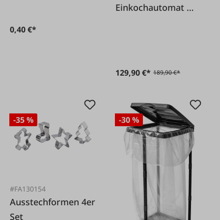
Einkochautomat mit
Zeitschaltuhr
0,40 €*
129,90 €*
189,90 €*
-35 %
-30 %
#FA130154
Ausstechformen 4er
Set