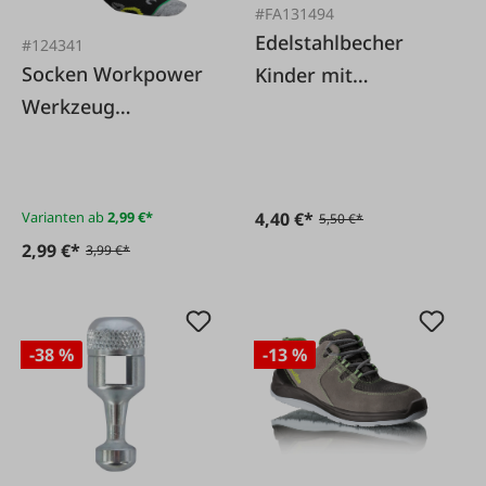
#FA131494
Edelstahlbecher
#124341
Socken Workpower
Kinder mit
Werkzeug
Karabiner
schwarz/gelb
Varianten ab
2,99 €*
4,40 €*
5,50 €*
2,99 €*
3,99 €*
-38 %
-13 %