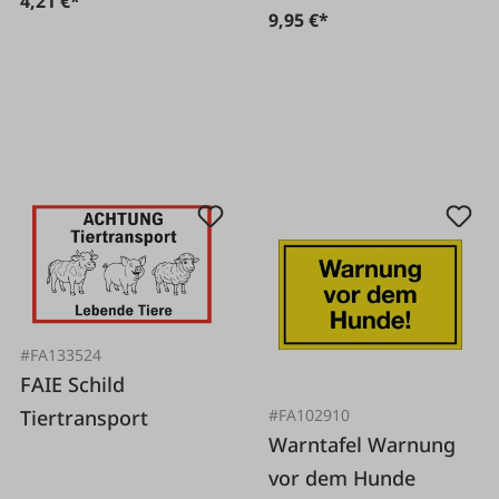
4,21 €*
9,95 €*
#FA133524
FAIE Schild
Tiertransport
#FA102910
Warntafel Warnung
vor dem Hunde