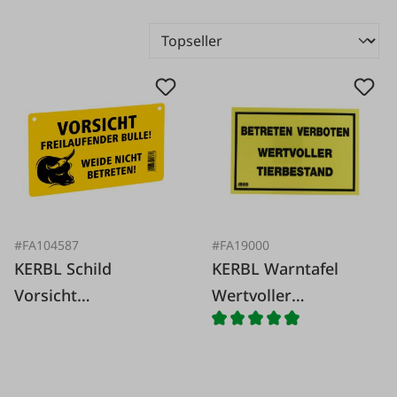
#FA104587
#FA19000
KERBL Schild
KERBL Warntafel
Vorsicht
Wertvoller
freilaufender Bulle!
Tierbestand