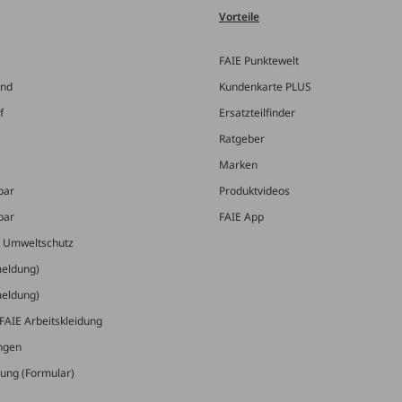
Vorteile
FAIE Punktewelt
and
Kundenkarte PLUS
f
Ersatzteilfinder
Ratgeber
Marken
bar
Produktvideos
bar
FAIE App
& Umweltschutz
meldung)
meldung)
FAIE Arbeitskleidung
ungen
ung (Formular)