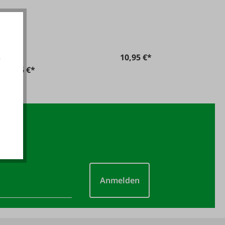
Weidetiere Englisch
Ab
10,95 €*
e
8,05 €*
akzeptieren
Anmelden