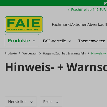
J
m Hauptinhalt springen
Zur Suche springen
Zur Hauptnavigation springen
✔ Frachtfrei ab 149 EUR
Fachmarkt
Aktionen
Abverkauf
Produkte
FAIE-Vorteile
Themenwelten
Produkte
Weidezaun
Haspeln, Zaunbau & Warntafeln
Hinweis- +
Hinweis- + Warnsc
Hersteller
Preis