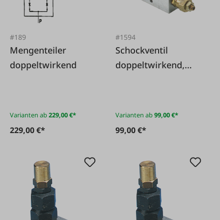
#189
#1594
Mengenteiler
Schockventil
doppeltwirkend
doppeltwirkend,
Durchfluss 35
L/min, max. Druck
350 bar, mit
Varianten ab
229,00 €*
Varianten ab
99,00 €*
Manometeranschlu
229,00 €*
99,00 €*
ss