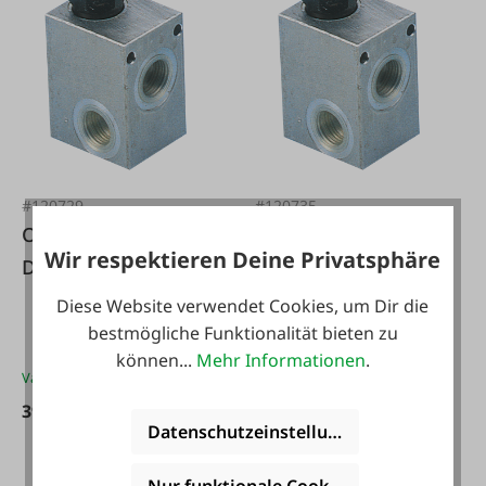
#120729
#120735
OMT
OMT
Wir respektieren Deine Privatsphäre
Druckbegrenzungve
Druckbegrenzungve
ntil mit
ntil mit
Diese Website verwendet Cookies, um Dir die
Kegelsitzventil
Kegelsitzventil und
bestmögliche Funktionalität bieten zu
können...
Mehr Informationen
.
Manometeranschlu
Varianten ab
39,00 €*
Varianten ab
40,90 €*
ss
39,00 €*
59,00 €*
Datenschutzeinstellungen