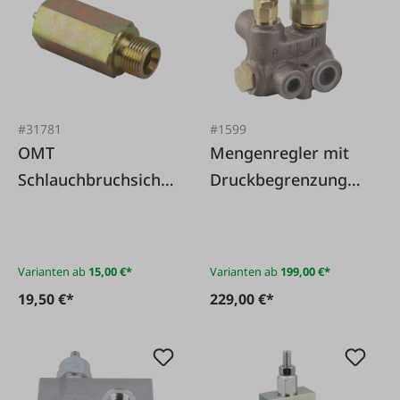
#31781
#1599
OMT
Mengenregler mit
Schlauchbruchsiche
Druckbegrenzungsv
rung max. Druck
entil
350 bar
Varianten ab
15,00 €*
Varianten ab
199,00 €*
19,50 €*
229,00 €*