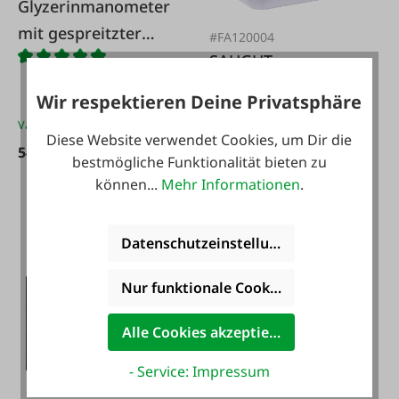
Glyzerinmanometer
mit gespreitzter
#FA120004
Skala
SAUGUT
Frostschutz
Wir respektieren Deine Privatsphäre
Konzentrat für
Varianten ab
54,90 €*
Inhalt:
5 l
(5,18 € / 1 l)
Diese Website verwendet Cookies, um Dir die
Feldspritzen, 5L
54,90 €*
bestmögliche Funktionalität bieten zu
können...
Mehr Informationen
.
25,90 €*
Datenschutzeinstellungen
Nur funktionale Cookies akzeptieren
Alle Cookies akzeptieren
- Service: Impressum