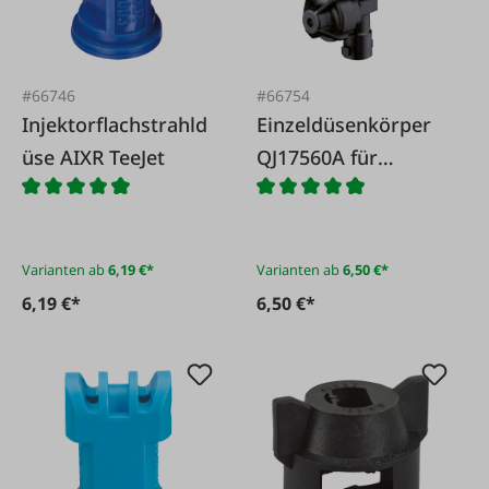
#66746
#66754
Injektorflachstrahld
Einzeldüsenkörper
üse AIXR TeeJet
QJ17560A für
Rohrleitungen
Varianten ab
6,19 €*
Varianten ab
6,50 €*
6,19 €*
6,50 €*