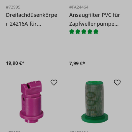
#72995
#FA24464
Dreifachdüsenkörpe
Ansaugfilter PVC für
r 24216A für
Zapfwellenpumpe
Rohrleitungen
MT20/25
19,90 €*
7,99 €*