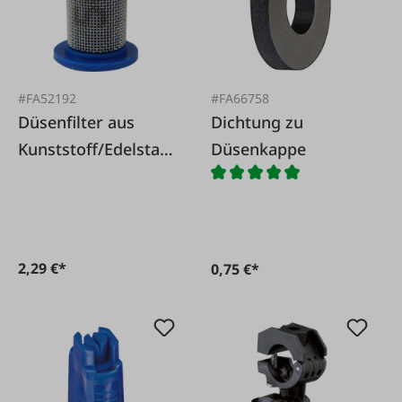
#FA52192
#FA66758
Düsenfilter aus
Dichtung zu
Kunststoff/Edelstahl
Düsenkappe
, 50M, blau
2,29 €*
0,75 €*