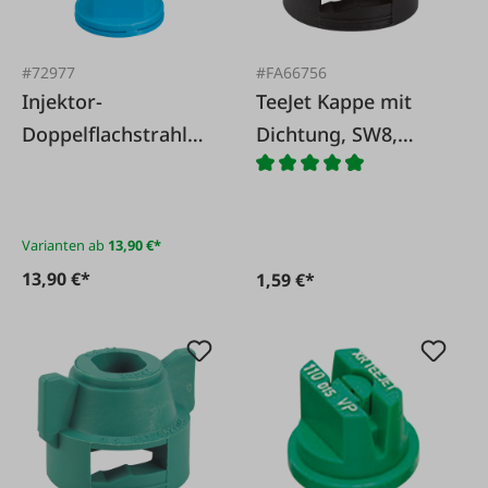
#72977
#FA66756
Injektor-
TeeJet Kappe mit
Doppelflachstrahldü
Dichtung, SW8,
se AITTJ60 TeeJet
schwarz
Varianten ab
13,90 €*
13,90 €*
1,59 €*