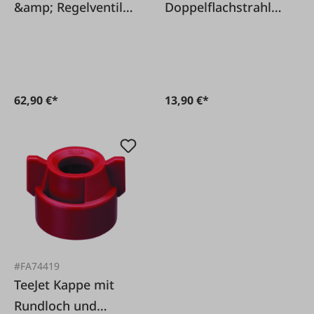
&amp; Regelventil
Doppelflachstrahldü
23120
se AI3070 TeeJet
62,90 €*
13,90 €*
#FA74419
TeeJet Kappe mit
Rundloch und