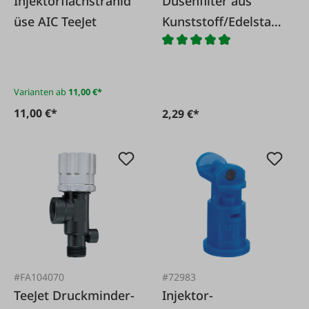
Injektorflachstrahld
Düsenfilter aus
üse AIC TeeJet
Kunststoff/Edelstahl
, 80M, gelb
Varianten ab
11,00 €*
11,00 €*
2,29 €*
#FA104070
#72983
TeeJet Druckminder-
Injektor-