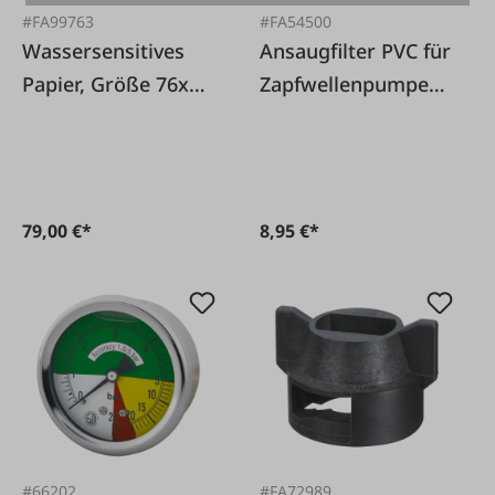
#FA99763
#FA54500
Wassersensitives
Ansaugfilter PVC für
Papier, Größe 76x26
Zapfwellenpumpe
mm, 50 Karten
MT300
79,00 €*
8,95 €*
#66202
#FA72989