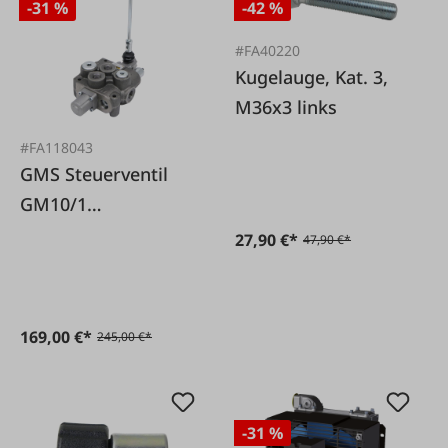
-31 %
-42 %
#FA40220
Kugelauge, Kat. 3,
M36x3 links
#FA118043
GMS Steuerventil
GM10/1
doppeltwirkend mit
27,90 €*
47,90 €*
Raste in Heben
169,00 €*
245,00 €*
-31 %