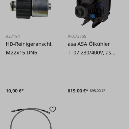
#27194
#FA73758
HD-Reinigeranschl.
asa ASA Ölkühler
M22x15 DN6
TT07 230/400V, asa
rail System
10,90 €*
619,00 €*
895,00 €*