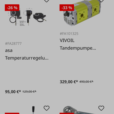
-26 %
-33 %
#FA101325
VIVOIL
#FA28777
Tandempumpe
asa
Deutz 22,5 + 14 ccm
Temperaturregelun
g AC
329,00 €*
490,00 €*
95,00 €*
129,00 €*