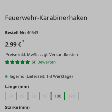
Feuerwehr-Karabinerhaken
Bestell-Nr:
40643
*
2,99 €
Preise inkl. MwSt. zzgl. Versandkosten
(4)
Bewerten
lagernd
(Lieferzeit: 1-3 Werktage)
auswählen
Länge (mm)
50
60
80
90
100
120
(Diese Option ist zurzeit nicht verfügbar.)
(Diese Option ist zurzeit nicht verfügbar.)
(Diese Option ist zurzeit nicht verfügbar.)
(Diese Option ist zurzeit nicht verfügbar
(Diese Option ist zurzeit
auswählen
Stärke (mm)