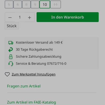
5
6
8
9
10
11
(Diese Option ist zurzeit nicht verfügbar.)
(Diese Option ist zurzeit nicht verfügbar.)
(Diese Option ist zurzeit nicht verfügbar.)
(Diese Option ist zurzeit nicht verfügbar.)
(Diese Option ist zurzeit nicht v
Produkt Anzahl: Gib den gewünschten Wert
In den Warenkorb
Stück
Kostenloser Versand ab 149 €
30 Tage Rückgaberecht
Sichere Zahlungsabwicklung
Service & Beratung 07672/716-0
Zum Merkzettel hinzufügen
Fragen zum Artikel
Zum Artikel im FAIE-Katalog