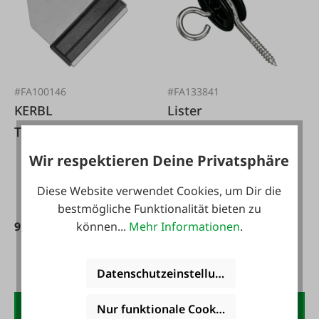
#FA100146
#FA133841
KERBL
Lister
Torgriffverbinder
Torgriffisolator 10
Band 40 mm, 4 Stk.
Stück
Wir respektieren Deine Privatsphäre
Inhalt:
10 Stück
(0,81 € / 1
Stück)
Diese Website verwendet Cookies, um Dir die
bestmögliche Funktionalität bieten zu
Ab
9,50 €*
können...
Mehr Informationen
.
8,05 €*
Datenschutzeinstellungen
Nur funktionale Cookies akzeptieren
Der FAIE-Newsletter: