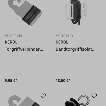
#FA100145
#FA103319
KERBL
KERBL
Torgriffverbinder
Bandtorgriffisolator
Band 10-20 mm, 4
Profi, 4 Stk.
Stk.
9,95 €*
18,50 €*