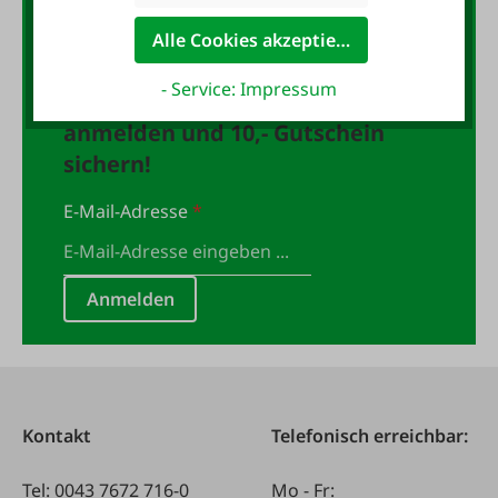
10,- Gutschein
Alle Cookies akzeptieren
- Service: Impressum
Jetzt für den FAIE-Newsletter
anmelden und 10,- Gutschein
sichern!
E-Mail-Adresse
*
Anmelden
Kontakt
Telefonisch erreichbar:
Tel:
0043 7672 716-0
Mo - Fr: