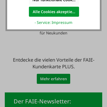
Alle Cookies akzeptieren
Zahlung auf Wunsch
- Service: Impressum
mit Rechnung - auch
für Neukunden
Entdecke die vielen Vorteile der FAIE-
Kundenkarte PLUS.
Mehr erfahren
Der FAIE-Newsletter: