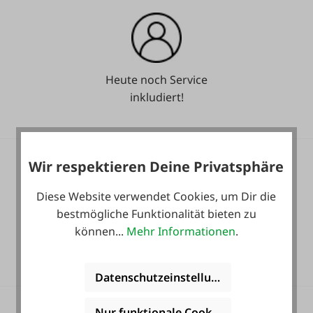
Heute noch Service
inkludiert!
Wir respektieren Deine Privatsphäre
Diese Website verwendet Cookies, um Dir die
bestmögliche Funktionalität bieten zu
36 Monate
können...
Mehr Informationen
.
Langzeit-Garantie.
Datenschutzeinstellungen
Nur funktionale Cookies akzeptieren