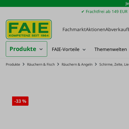
J
m Hauptinhalt springen
Zur Suche springen
Zur Hauptnavigation springen
✔ Frachtfrei ab 149 EUR
Fachmarkt
Aktionen
Abverkauf
Produkte
FAIE-Vorteile
Themenwelten
Produkte
Räuchern & Fisch
Räuchern & Angeln
Schirme, Zelte, L
-33 %