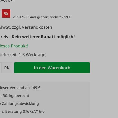
FA67071
%
2,99 €*
(33.44% gespart) vorher: 2,99 €
 MwSt. zzgl. Versandkosten
reis - Kein weiterer Rabatt möglich!
ieses Produkt!
ieferzeit: 1-3 Werktage)
 Anzahl: Gib den gewünschten Wert ein 
PK
In den Warenkorb
loser Versand ab 149 €
e Rückgaberecht
e Zahlungsabwicklung
e & Beratung 07672/716-0