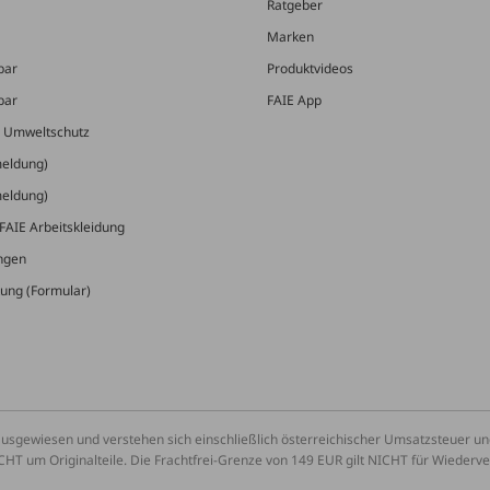
Ratgeber
Marken
bar
Produktvideos
bar
FAIE App
& Umweltschutz
meldung)
meldung)
FAIE Arbeitskleidung
ungen
ung (Formular)
ausgewiesen und verstehen sich einschließlich österreichischer Umsatzsteuer 
CHT um Originalteile. Die Frachtfrei-Grenze von 149 EUR gilt NICHT für Wiederv