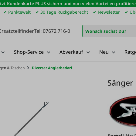
etzt Kundenkarte PLUS sichern und von vielen Vorteilen profitiere
✔ Punktewelt
✔ 30 Tage Rückgaberecht
✔ Newsletter
✔ Übe
Ersatzteilfinder
Tel: 07672 716-0
Shop-Service
Abverkauf
Neu
Ratg
iegen & Taschen
Diverser Anglerbedarf
Sänger 