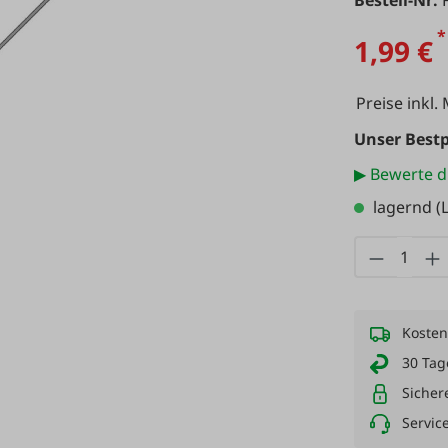
Bestell-Nr:
*
1,99 €
Preise inkl.
Unser Bestp
▶ Bewerte d
lagernd
(L
Produkt
Kosten
30 Tag
Sicher
Servic