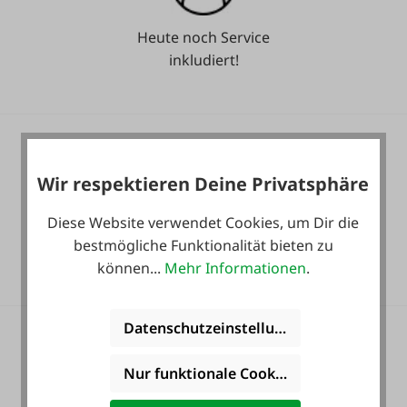
Heute noch Service
inkludiert!
Wir respektieren Deine Privatsphäre
Diese Website verwendet Cookies, um Dir die
36 Monate
bestmögliche Funktionalität bieten zu
Langzeit-Garantie.
können...
Mehr Informationen
.
Datenschutzeinstellungen
Nur funktionale Cookies akzeptieren