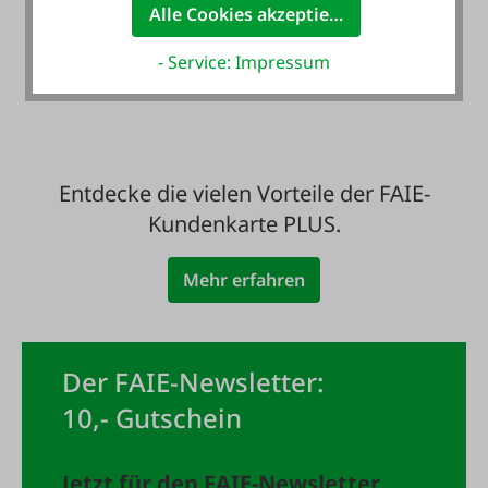
Alle Cookies akzeptieren
Zahlung auf Wunsch
mit Rechnung - auch
- Service: Impressum
für Neukunden
Entdecke die vielen Vorteile der FAIE-
Kundenkarte PLUS.
Mehr erfahren
Der FAIE-Newsletter:
10,- Gutschein
Jetzt für den FAIE-Newsletter