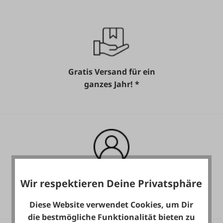
Gratis Versand für ein
ganzes Jahr! *
Heute noch Service
Wir respektieren Deine Privatsphäre
inkludiert!
Diese Website verwendet Cookies, um Dir
die bestmögliche Funktionalität bieten zu