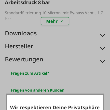
Arbeitsdruck 8 bar
Standardfiltrierung 10 Micron, mit By-pass Ventil, 1,7
bar
Mehr
Downloads
Hersteller
Bewertungen
Fragen zum Artikel?
Fragen von anderen Kunden
Wir respektieren Deine Privatsphäre
Es sind noch keine Fragen zu diesem Artikel