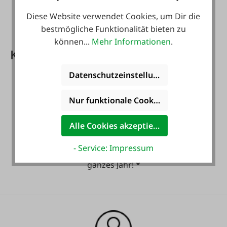
vorhanden.
Diese Website verwendet Cookies, um Dir die
bestmögliche Funktionalität bieten zu
können...
Mehr Informationen
.
Kundenkarte PLUS Vorteile
Datenschutzeinstellungen
Nur funktionale Cookies akzeptieren
Alle Cookies akzeptieren
- Service: Impressum
Gratis Versand für ein
ganzes Jahr! *