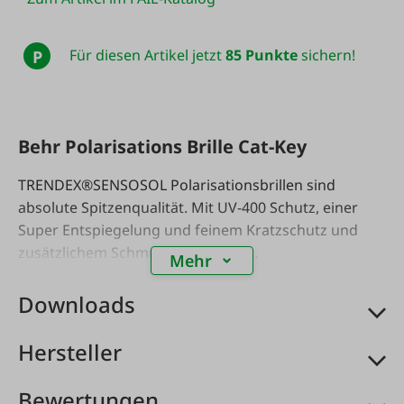
Für diesen Artikel jetzt
85 Punkte
sichern!
P
Behr Polarisations Brille Cat-Key
TRENDEX®SENSOSOL Polarisationsbrillen sind
absolute Spitzenqualität. Mit UV-400 Schutz, einer
Super Entspiegelung und feinem Kratzschutz und
zusätzlichem Schmutzschutz. Alle
Mehr
TRENDEX®SENSOSOL Brillen sind hochmodisch und
geeignet für alle Süß- und Salzwasseraktivitäten.
Downloads
Hersteller
Bewertungen