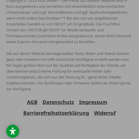
Copyright © 2025 FAIE GmbH * Die Preise auf unserer Website sind in
Euro ausgewiesen und verstehen sich einschließlich österreichischer
Umsatzsteuer und zzgl. Versandkosten und ggf. Nachnahmegebühren,
wenn nicht anders beschrieben ** Bei den von uns angebotenen
Ersatzteilen handelt es sich NICHT um Originalteile. Die Frachtfrei-
Grenze von 149 EUR gilt NICHT für Wiederverkäufer und
Frachtpauschalen (sind beim Artikel ausgewiesen), Heute-Noch-Versand
sowie Express-Versand sind gesondert zu bezahlen.
Die auf dieser Website bereitgestellten Texte, Bilder und Videos können
ganz oder teilweise mit Hilfe künstlicher Intelligenz erstellt worden sein.
Wir legen großen Wert auf die Qualität und Richtigkeit der Inhalte, wir
übernehmen jedoch keine Haftung für eventuelle Fehler oder
Unstimmigkeiten, die sich aus der Nutzung KI – generierter Inhalte
ergeben könnten. Für Rückfragen oder Hinweise stehen wir Ihnen gerne
zur Verfügung
AGB
Datenschutz
Impressum
Barrierefreiheitserklärung
Widerruf