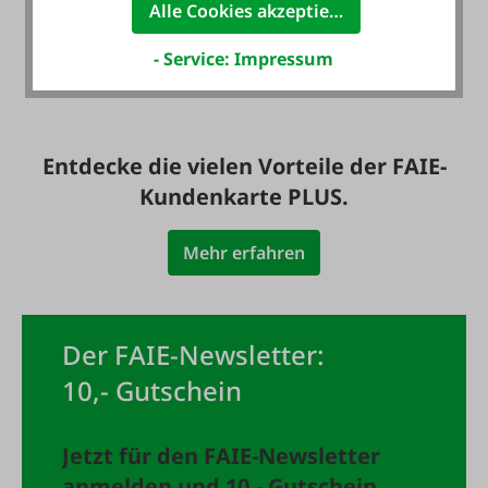
Alle Cookies akzeptieren
mit Rechnung - auch
für Neukunden
- Service: Impressum
Entdecke die vielen Vorteile der FAIE-
Kundenkarte PLUS.
Mehr erfahren
Der FAIE-Newsletter:
10,- Gutschein
Jetzt für den FAIE-Newsletter
anmelden und 10,- Gutschein