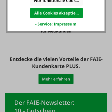
Nur funktionale Cookies akzeptieren
Alle Cookies akzeptieren
Zahlung auf Wunsch
- Service: Impressum
mit Rechnung - auch
für Neukunden
Entdecke die vielen Vorteile der FAIE-
Kundenkarte PLUS.
Mehr erfahren
Der FAIE-Newsletter:
10,- Gutschein