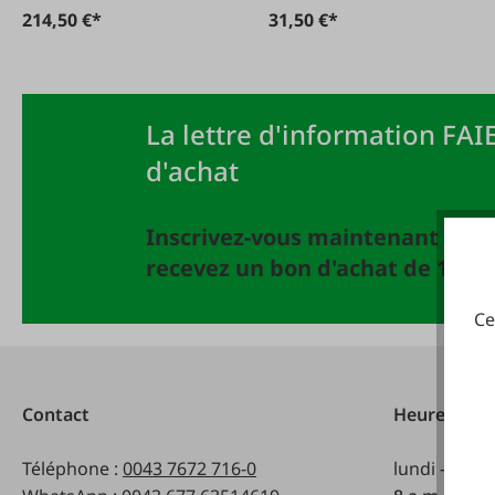
214,50 €*
31,50 €*
La lettre d'information FAIE
d'achat
Inscrivez-vous maintenant à la 
recevez un bon d'achat de 10 EU
Ce
Contact
Heures d'ou
Téléphone :
0043 7672 716-0
lundi - vend