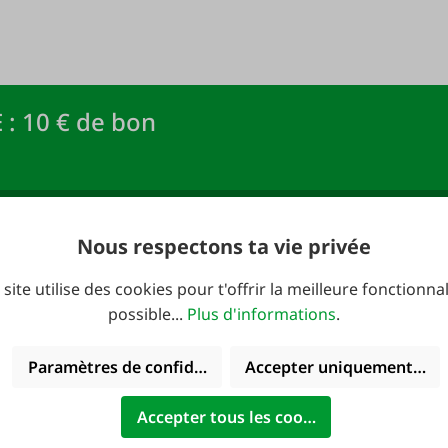
 : 10 € de bon
newsletter FAIE et
Adresse e-mail
*
R !
Nous respectons ta vie privée
 site utilise des cookies pour t'offrir la meilleure fonctionnal
possible...
Plus d'informations
.
Paramètres de confidentialité
Accepter uniquement les 
verture:
Catalogues
Accepter tous les cookies
redi: