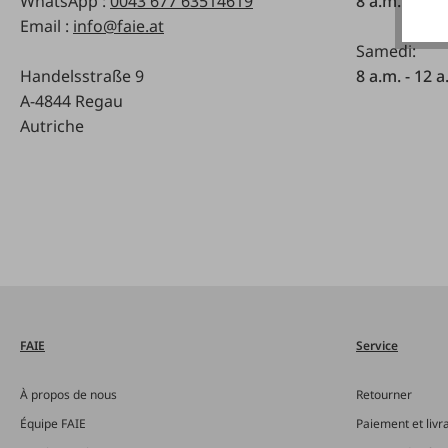
WhatsApp :
0043 677 63514619
8 a.m. - 5 p
Email :
info@faie.at
Samedi:
Handelsstraße 9
8 a.m. - 12 a
A-4844 Regau
Autriche
FAIE
Service
À propos de nous
Retourner
Équipe FAIE
Paiement et livr