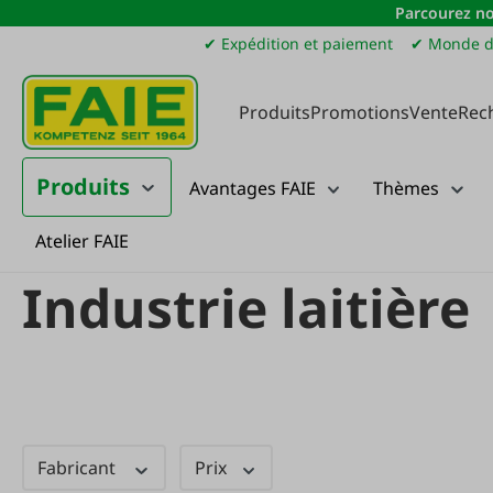
Parcourez no
sser au contenu principal
Passer à la recherche
Passer à la navigation principale
✔ Expédition et paiement
✔ Monde d
Produits
Promotions
Vente
Rec
Produits
Avantages FAIE
Thèmes
Atelier FAIE
Nouveautés
Neue Produkte
Tiere
Industrie laitière
Industrie laitière
Fabricant
Prix