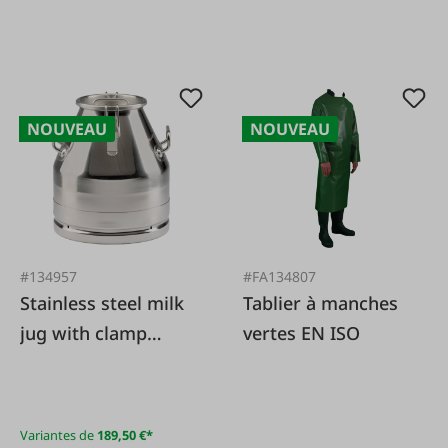
NOUVEAU
NOUVEAU
#134957
#FA134807
Stainless steel milk
Tablier à manches
jug with clamp
vertes EN ISO
closure
Variantes de
189,50 €*