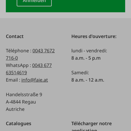
Anmelden
Contact
Heures d'ouverture:
Téléphone :
0043 7672
lundi - vendredi:
716-0
8 a.m. - 5 p.m
WhatsApp :
0043 677
63514619
Samedi:
Email :
info@faie.at
8 a.m. - 12 a.m.
Handelsstraße 9
A-4844 Regau
Autriche
Catalogues
Télécharger notre
application