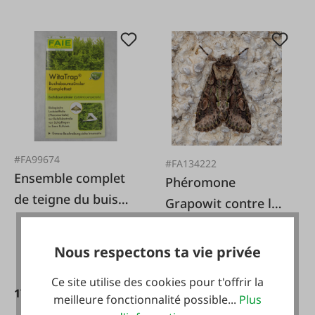
#FA99674
#FA134222
Ensemble complet
Phéromone
de teigne du buis
Grapowit contre la
(Cydalima
tordeuse du prunier
perspectalis)
Nous respectons ta vie privée
Ce site utilise des cookies pour t'offrir la
17,95 €*
8,99 €*
meilleure fonctionnalité possible...
Plus