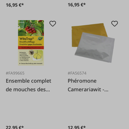
16,95 €*
16,95 €*
#FA99665
#FA56574
Ensemble complet
Phéromone
de mouches des
Camerariawit -
cerises (Rhagoletis
mineuse du
cerasi)
châtaignier -
Cameraria ohridella
22,95 €*
12,95 €*