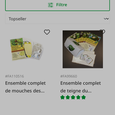
Filtre
#FA110516
#FA99660
Ensemble complet
Ensemble complet
de mouches des
de teigne du
fruits du noyer
prunier (Grapholita
(Rhagoletis
funebrana)
completa)