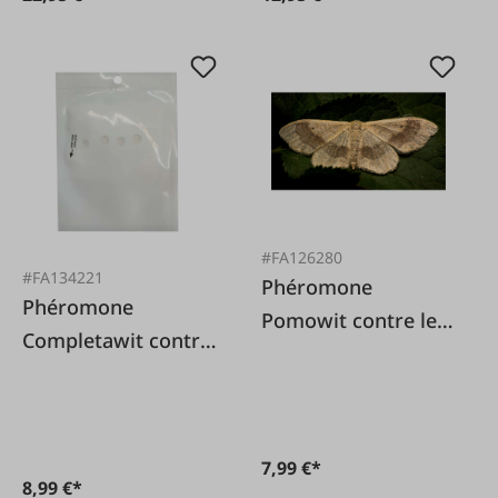
#FA126280
#FA134221
Phéromone
Phéromone
Pomowit contre le
Completawit contre
carpocapse
la mouche du noyer
7,99 €*
8,99 €*