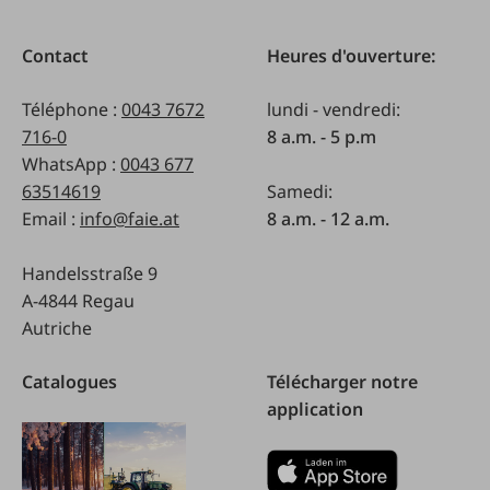
Contact
Heures d'ouverture:
Téléphone :
0043 7672
lundi - vendredi:
716-0
8 a.m. - 5 p.m
WhatsApp :
0043 677
63514619
Samedi:
Email :
info@faie.at
8 a.m. - 12 a.m.
Handelsstraße 9
A-4844 Regau
Autriche
Catalogues
Télécharger notre
application