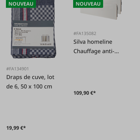
NOUVEAU
NOUVEAU
#FA135082
Silva homeline
Chauffage anti-
moisissures SD
#FA134901
5002 DUO PACK
Draps de cuve, lot
de 6, 50 x 100 cm
109,90 €*
19,99 €*