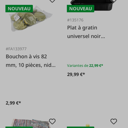
NOUVEAU
NOUVEAU
#135176
Plat à gratin
universel noir
émaillé
#FA133977
Bouchon à vis 82
mm, 10 pièces, nid
Variantes de
22,99 €*
d'abeille doré TO82
29,99 €*
2,99 €*