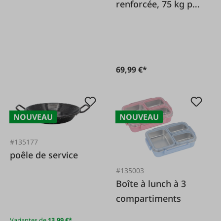
renforcée, 75 kg par
étagère
69,99 €*
NOUVEAU
NOUVEAU
#135177
poêle de service
#135003
Boîte à lunch à 3
compartiments
Variantes de
13,99 €*