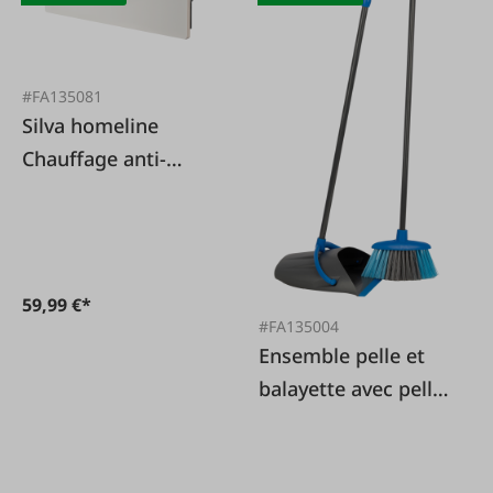
#FA135081
Silva homeline
Chauffage anti-
moisissures SD
5001
59,99 €*
#FA135004
Ensemble pelle et
balayette avec pelle
à poussière