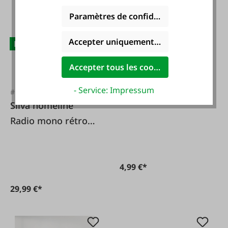
Paramètres de confidentialité
Accepter uniquement les cookies foncti
NOUVEAU
NOUVEAU
Accepter tous les cookies
#FA133882
Ensemble de 6
- Service: Impressum
#FA135079
verres à shot, 40 ml
Silva homeline
Radio mono rétro
1966 BT noire
4,99 €*
29,99 €*