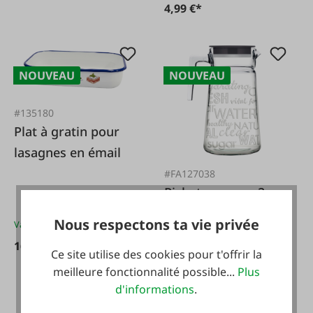
4,99 €*
NOUVEAU
NOUVEAU
#135180
Plat à gratin pour
lasagnes en émail
#FA127038
Pichet en verre 2
litres
Nous respectons ta vie privée
Variantes de
16,99 €*
16,99 €*
Ce site utilise des cookies pour t'offrir la
meilleure fonctionnalité possible...
Plus
d'informations
.
15,99 €*