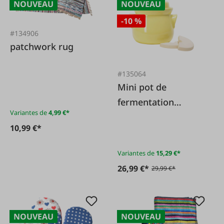
NOUVEAU
NOUVEAU
-10 %
#134906
patchwork rug
#135064
Mini pot de
fermentation
Variantes de
4,99 €*
comprenant une
10,99 €*
pierre, jaune
Variantes de
15,29 €*
26,99 €*
29,99 €*
NOUVEAU
NOUVEAU