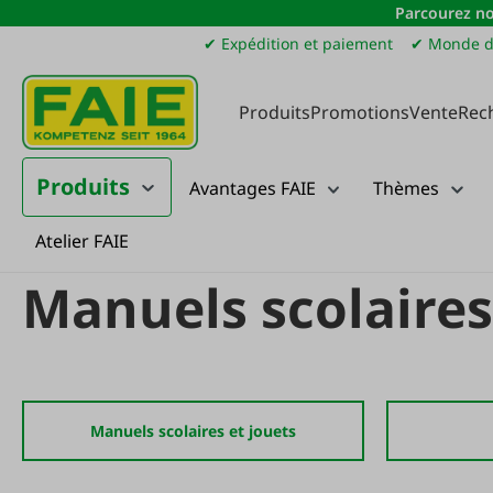
Parcourez no
sser au contenu principal
Passer à la recherche
Passer à la navigation principale
✔ Expédition et paiement
✔ Monde d
Produits
Promotions
Vente
Rec
Produits
Avantages FAIE
Thèmes
Atelier FAIE
Produits
Foresterie
Manuels scolaires et jouets
Manuels scolaires
Manuels scolaires et jouets