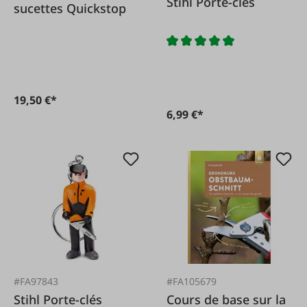
Stihl Porte-clés
sucettes Quickstop
19,50 €*
6,99 €*
#FA97843
#FA105679
Stihl Porte-clés
Cours de base sur la