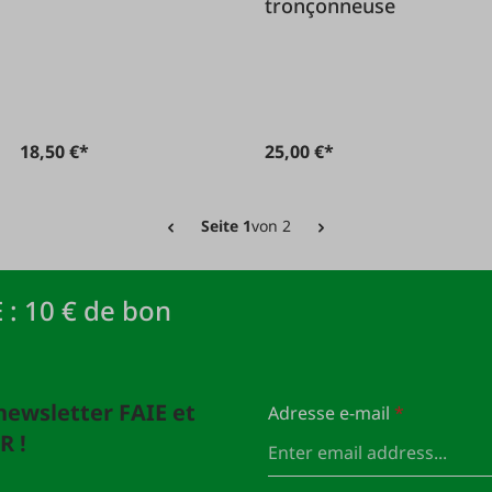
tronçonneuse
18,50 €*
25,00 €*
Seite 1
von 2
 : 10 € de bon
newsletter FAIE et
Adresse e-mail
*
R !