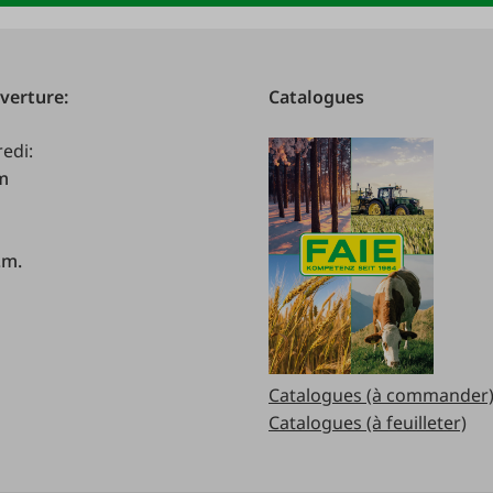
verture:
Catalogues
redi:
.m
.m.
Catalogues (à commander
Catalogues (à feuilleter)