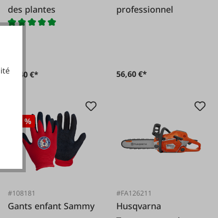
des plantes
professionnel
ité
56,60 €*
12,40 €*
cookies fonctionnels
-20 %
#108181
#FA126211
Gants enfant Sammy
Husqvarna