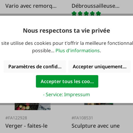
Vario avec remorque
Débroussailleuse
en bois
jouet
Nous respectons ta vie privée
 site utilise des cookies pour t'offrir la meilleure fonctionnal
19,99 €*
39,95 €*
24,99 €*
possible...
Plus d'informations
.
Paramètres de confidentialité
Accepter uniquement les 
Accepter tous les cookies
- Service: Impressum
#FA122928
#FA108531
Verger - faites-le
Sculpture avec une