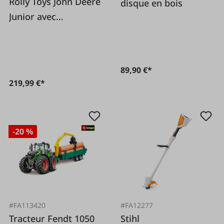
Rolly Toys John Deere
disque en bois
Junior avec
remorque et
chargeur
89,90 €*
219,99 €*
-20 %
#FA113420
#FA12277
Tracteur Fendt 1050
Stihl