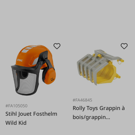
#FA46845
#FA105050
Rolly Toys Grappin à
Stihl Jouet Fosthelm
bois/grappin
Wild Kid
forestier