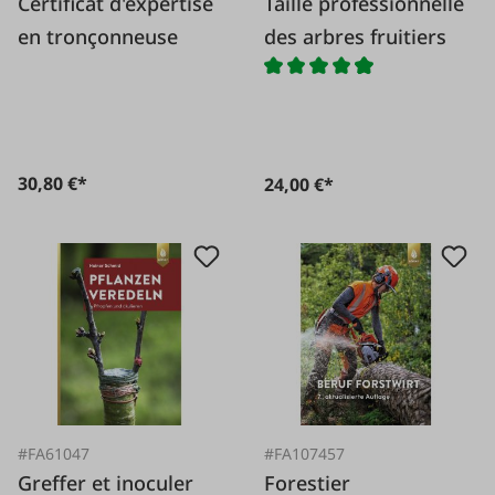
Certificat d'expertise
Taille professionnelle
en tronçonneuse
des arbres fruitiers
30,80 €*
24,00 €*
#FA61047
#FA107457
Greffer et inoculer
Forestier