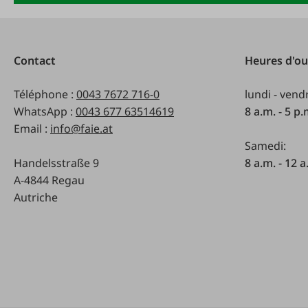
Contact
Heures d'ou
Téléphone :
0043 7672 716-0
lundi - vend
WhatsApp :
0043 677 63514619
8 a.m. - 5 p
Email :
info@faie.at
Samedi:
Handelsstraße 9
8 a.m. - 12 a
A-4844 Regau
Autriche