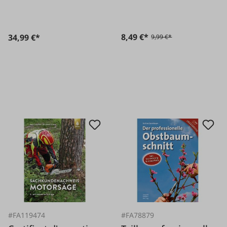
8,49 €*
34,99 €*
9,99 €*
#FA119474
#FA78879