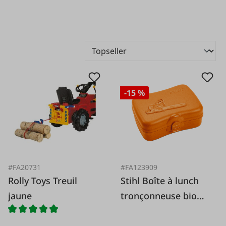
-15 %
#FA20731
#FA123909
Rolly Toys Treuil
Stihl Boîte à lunch
jaune
tronçonneuse bio
orange