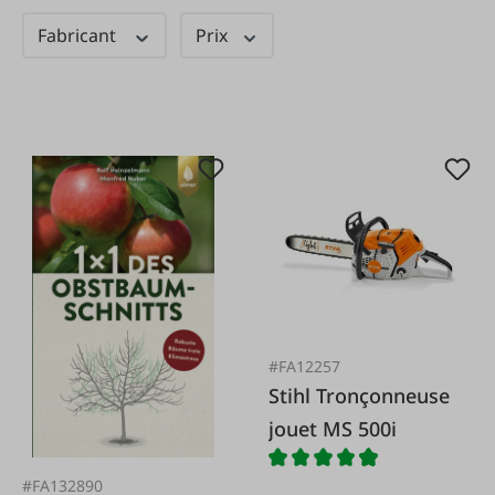
Fabricant
Prix
#FA12257
Stihl Tronçonneuse
jouet MS 500i
#FA132890