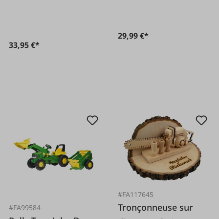
29,99 €*
33,95 €*
#FA117645
Tronçonneuse sur
#FA99584