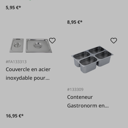
Gastronorm 1/3
5,95 €*
8,95 €*
#FA133313
Couvercle en acier
inoxydable pour
container
#133309
Gastronorm 1/1.
Conteneur
Gastronorm en
acier inoxydable 1/4
16,95 €*