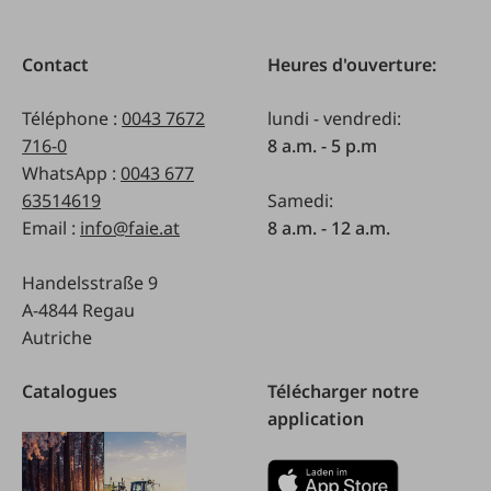
Contact
Heures d'ouverture:
Téléphone :
0043 7672
lundi - vendredi:
716-0
8 a.m. - 5 p.m
WhatsApp :
0043 677
63514619
Samedi:
Email :
info@faie.at
8 a.m. - 12 a.m.
Handelsstraße 9
A-4844 Regau
Autriche
Catalogues
Télécharger notre
application