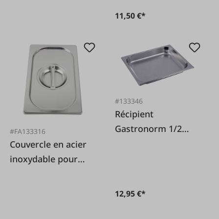
11,50 €*
#133346
Récipient
Gastronorm 1/2
#FA133316
Perforé
Couvercle en acier
inoxydable pour
container
Gastronorm 1/4
12,95 €*