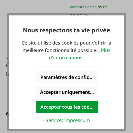
Variantes de
11,95 €*
22,95 €*
Nous respectons ta vie privée
Ce site utilise des cookies pour t'offrir la
meilleure fonctionnalité possible...
Plus
d'informations
.
#FA133317
Couvercle en acier
inoxydable pour
Paramètres de confidentialité
container
#FA133314
Gastronorm 1/6
Accepter uniquement les cookies foncti
Couvercle en acier
inoxydable pour
Accepter tous les cookies
container
6,95 €*
- Service: Impressum
Gastronorm 1/2.