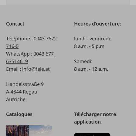
Contact
Heures d'ouverture:
Téléphone :
0043 7672
lundi - vendredi:
716-0
8 a.m. - 5 p.m
WhatsApp :
0043 677
63514619
Samedi:
Email :
info@faie.at
8 a.m. - 12 a.m.
Handelsstraße 9
A-4844 Regau
Autriche
Catalogues
Télécharger notre
application